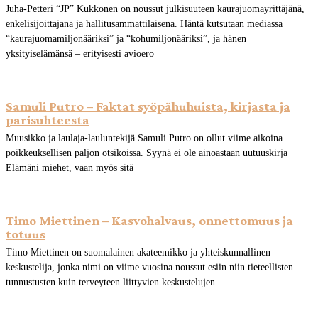
Juha-Petteri “JP” Kukkonen on noussut julkisuuteen kaurajuomayrittäjänä,
enkelisijoittajana ja hallitusammattilaisena. Häntä kutsutaan mediassa
“kaurajuomamiljonääriksi” ja “kohumiljonääriksi”, ja hänen
yksityiselämänsä – erityisesti avioero
Samuli Putro – Faktat syöpähuhuista, kirjasta ja
parisuhteesta
Muusikko ja laulaja-lauluntekijä Samuli Putro on ollut viime aikoina
poikkeuksellisen paljon otsikoissa. Syynä ei ole ainoastaan uutuuskirja
Elämäni miehet, vaan myös sitä
Timo Miettinen – Kasvohalvaus, onnettomuus ja
totuus
Timo Miettinen on suomalainen akateemikko ja yhteiskunnallinen
keskustelija, jonka nimi on viime vuosina noussut esiin niin tieteellisten
tunnustusten kuin terveyteen liittyvien keskustelujen