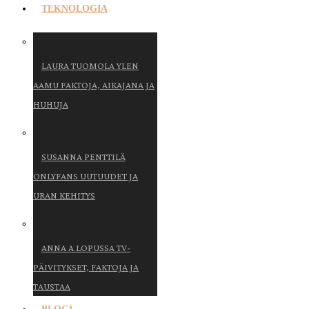
TEKNOLOGIA
LAURA TUOMOLA YLEN
AAMU FAKTOJA, AIKAJANA JA
HUHUJA
SUSANNA PENTTILÄ
ONLYFANS UUTUUDET JA
URAN KEHITYS
ANNA A LOPUSSA TV-
PÄIVITYKSET, FAKTOJA JA
TAUSTAA