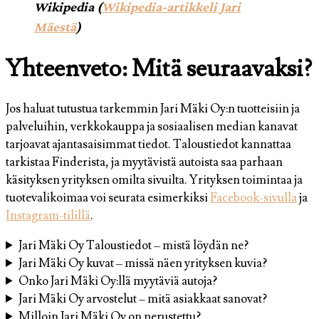
Wikipedia (
Wikipedia-artikkeli Jari
Mäestä
)
Yhteenveto: Mitä seuraavaksi?
Jos haluat tutustua tarkemmin Jari Mäki Oy:n tuotteisiin ja
palveluihin, verkkokauppa ja sosiaalisen median kanavat
tarjoavat ajantasaisimmat tiedot. Taloustiedot kannattaa
tarkistaa Finderista, ja myytävistä autoista saa parhaan
käsityksen yrityksen omilta sivuilta. Yrityksen toimintaa ja
tuotevalikoimaa voi seurata esimerkiksi
Facebook-sivulla
ja
Instagram-tilillä
.
Jari Mäki Oy Taloustiedot – mistä löydän ne?
Jari Mäki Oy kuvat – missä näen yrityksen kuvia?
Onko Jari Mäki Oy:llä myytäviä autoja?
Jari Mäki Oy arvostelut – mitä asiakkaat sanovat?
Milloin Jari Mäki Oy on perustettu?