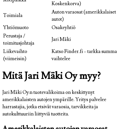
Koskenkorva)
Auton varaosat (amerikkalaiset
Toimiala
autot)
Yhtiömuoto
Osakeyhtiö
Perustaja /
Jari Mäki
toimitusjohtaja
Liikevaihto
Katso Finder.fi – tarkka summa
(viimeisin)
vaihtelee
Mitä Jari Mäki Oy myy?
Jari Mäki Oy:n tuotevalikoima on keskittynyt
amerikkalaisten autojen ympärille. Yritys palvelee
harrastajia, jotka etsivät varaosia, tarvikkeita ja
autokulttuuriin liittyviä tuotteita.
Amerikkalaisten autojen varaosat