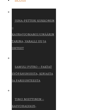
BLOGI
JUHA-PETTERI KUKKONEN
–
KAURAJUOMAMILJONÄÄRIN
TARINA, VARALLI UU JA
UHTEET
SAMULI PUTRO – FAKTAT
SYÖPÄHUHUISTA, KIRJASTA
JA PARISUHTEESTA
TIMO MIETTINEN –
KASVOHALVAUS,