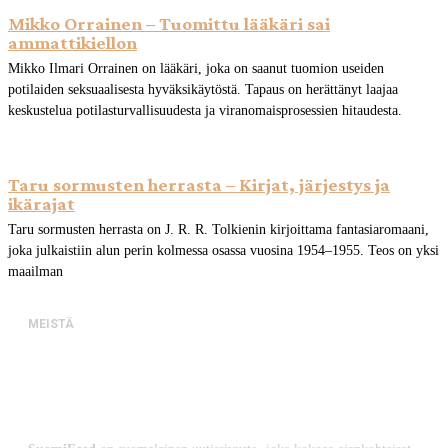
Mikko Orrainen – Tuomittu lääkäri sai
ammattikiellon
Mikko Ilmari Orrainen on lääkäri, joka on saanut tuomion useiden
potilaiden seksuaalisesta hyväksikäytöstä. Tapaus on herättänyt laajaa
keskustelua potilasturvallisuudesta ja viranomaisprosessien hitaudesta.
Taru sormusten herrasta – Kirjat, järjestys ja
ikärajat
Taru sormusten herrasta on J. R. R. Tolkienin kirjoittama fantasiaromaani,
joka julkaistiin alun perin kolmessa osassa vuosina 1954–1955. Teos on yksi
maailman
MEISTÄ