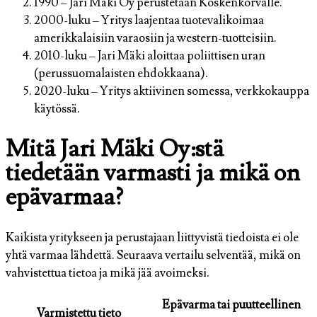
1990
– Jari Mäki Oy perustetaan Koskenkorvalle.
2000-luku
– Yritys laajentaa tuotevalikoimaa
amerikkalaisiin varaosiin ja western-tuotteisiin.
2010-luku
– Jari Mäki aloittaa poliittisen uran
(perussuomalaisten ehdokkaana).
2020-luku
– Yritys aktiivinen somessa, verkkokauppa
käytössä.
Mitä Jari Mäki Oy:stä
tiedetään varmasti ja mikä on
epävarmaa?
Kaikista yritykseen ja perustajaan liittyvistä tiedoista ei ole
yhtä varmaa lähdettä. Seuraava vertailu selventää, mikä on
vahvistettua tietoa ja mikä jää avoimeksi.
Epävarma tai puutteellinen
Varmistettu tieto