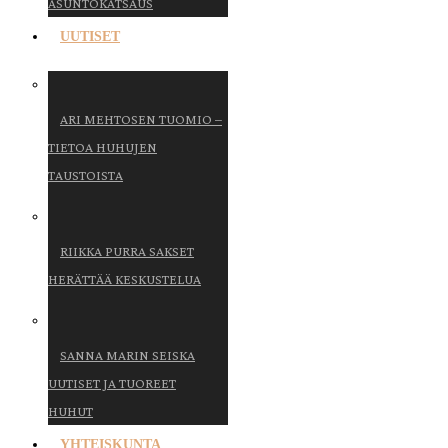
ASUNTOKATSAUS
UUTISET
ARI MEHTOSEN TUOMIO –
TIETOA HUHUJEN
TAUSTOISTA
RIIKKA PURRA SAKSET
HERÄTTÄÄ KESKUSTELUA
SANNA MARIN SEISKA
UUTISET JA TUOREET
HUHUT
YHTEISKUNTA