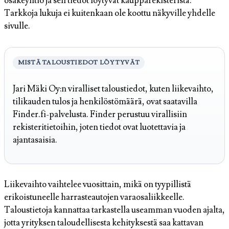
osakeyhtiö ja sen tiedot löytyvät kaupparekisteristä.
Tarkkoja lukuja ei kuitenkaan ole koottu näkyville yhdelle
sivulle.
MISTÄ TALOUSTIEDOT LÖYTYVÄT
Jari Mäki Oy:n viralliset taloustiedot, kuten liikevaihto,
tilikauden tulos ja henkilöstömäärä, ovat saatavilla
Finder.fi-palvelusta. Finder perustuu virallisiin
rekisteritietoihin, joten tiedot ovat luotettavia ja
ajantasaisia.
Liikevaihto vaihtelee vuosittain, mikä on tyypillistä
erikoistuneelle harrasteautojen varaosaliikkeelle.
Taloustietoja kannattaa tarkastella useamman vuoden ajalta,
jotta yrityksen taloudellisesta kehityksestä saa kattavan