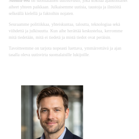
SuomiFeed
on suomalainen uutissivusto, joka kokoaa ajankohtaiset
aiheet yhteen paikkaan. Julkaisemme uutisia, taustoja ja ilmiöitä
selkeällä kielellä ja faktoihin nojaten.
Seuraamme politiikkaa, yhteiskuntaa, taloutta, teknologiaa sekä
viihdettä ja julkisuutta. Kun aihe herättää keskustelua, kerromme
mitä tiedetään, mitä ei tiedetä ja mistä tiedot ovat peräisin.
Tavoitteemme on tarjota nopeasti luettava, ymmärrettävä ja ajan
tasalla oleva uutisvirta suomalaisille lukijoille.