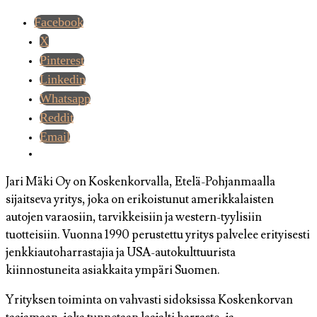
Facebook
X
Pinterest
Linkedin
Whatsapp
Reddit
Email
Jari Mäki Oy on Koskenkorvalla, Etelä-Pohjanmaalla
sijaitseva yritys, joka on erikoistunut amerikkalaisten
autojen varaosiin, tarvikkeisiin ja western-tyylisiin
tuotteisiin. Vuonna 1990 perustettu yritys palvelee erityisesti
jenkkiautoharrastajia ja USA-autokulttuurista
kiinnostuneita asiakkaita ympäri Suomen.
Yrityksen toiminta on vahvasti sidoksissa Koskenkorvan