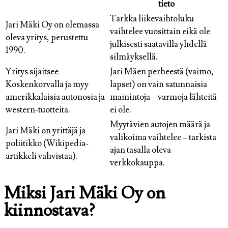
tieto
Tarkka liikevaihtoluku
Jari Mäki Oy on olemassa
vaihtelee vuosittain eikä ole
oleva yritys, perustettu
julkisesti saatavilla yhdellä
1990.
silmäyksellä.
Yritys sijaitsee
Jari Mäen perheestä (vaimo,
Koskenkorvalla ja myy
lapset) on vain satunnaisia
amerikkalaisia autonosia ja
mainintoja – varmoja lähteitä
western-tuotteita.
ei ole.
Myytävien autojen määrä ja
Jari Mäki on yrittäjä ja
valikoima vaihtelee – tarkista
poliitikko (Wikipedia-
ajan tasalla oleva
artikkeli vahvistaa).
verkkokauppa.
Miksi Jari Mäki Oy on
kiinnostava?