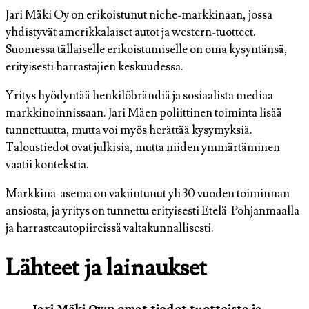
Jari Mäki Oy on erikoistunut niche-markkinaan, jossa
yhdistyvät amerikkalaiset autot ja western-tuotteet.
Suomessa tällaiselle erikoistumiselle on oma kysyntänsä,
erityisesti harrastajien keskuudessa.
Yritys hyödyntää henkilöbrändiä ja sosiaalista mediaa
markkinoinnissaan. Jari Mäen poliittinen toiminta lisää
tunnettuutta, mutta voi myös herättää kysymyksiä.
Taloustiedot ovat julkisia, mutta niiden ymmärtäminen
vaatii kontekstia.
Markkina-asema on vakiintunut yli 30 vuoden toiminnan
ansiosta, ja yritys on tunnettu erityisesti Etelä-Pohjanmaalla
ja harrasteautopiireissä valtakunnallisesti.
Lähteet ja lainaukset
Jari Mäki Oy:n omat tiedot tuotteista ja