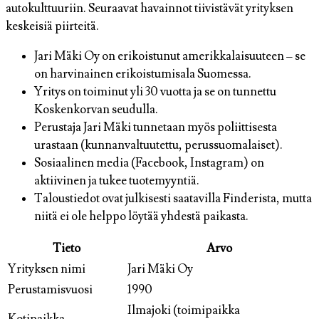
autokulttuuriin. Seuraavat havainnot tiivistävät yrityksen
keskeisiä piirteitä.
Jari Mäki Oy on erikoistunut amerikkalaisuuteen – se
on harvinainen erikoistumisala Suomessa.
Yritys on toiminut yli 30 vuotta ja se on tunnettu
Koskenkorvan seudulla.
Perustaja Jari Mäki tunnetaan myös poliittisesta
urastaan (kunnanvaltuutettu, perussuomalaiset).
Sosiaalinen media (Facebook, Instagram) on
aktiivinen ja tukee tuotemyyntiä.
Taloustiedot ovat julkisesti saatavilla Finderista, mutta
niitä ei ole helppo löytää yhdestä paikasta.
Tieto
Arvo
Yrityksen nimi
Jari Mäki Oy
Perustamisvuosi
1990
Ilmajoki (toimipaikka
Kotipaikka