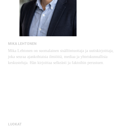
MIKA LEHTONEN
Mika Lehtonen on suomalainen sisällöntuottaja ja uutiskirjoittaja,
joka seuraa ajankohtaisia ilmiöitä, mediaa ja yhteiskunnallisia
keskusteluja. Hän kirjoittaa selkeästi ja faktoihin perustuen.
LUOKAT