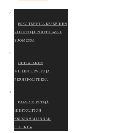
ESKO TENNILÄ KESKEINEN
VAIKUTTAJA POLITIIKASSA
SUOMESSA
OUTI ALANEN
MIELENTERVEYS JA
PERHEPOLITIIKKA
PAAVO M PETÄJÄ
HIIHTOLIITON
KRIISINHALLINNAN
LEGENDA