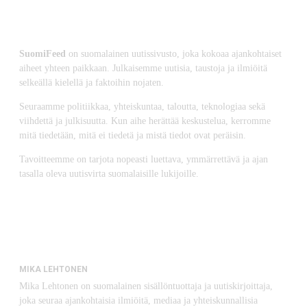
SuomiFeed
on suomalainen uutissivusto, joka kokoaa ajankohtaiset
aiheet yhteen paikkaan. Julkaisemme uutisia, taustoja ja ilmiöitä
selkeällä kielellä ja faktoihin nojaten.
Seuraamme politiikkaa, yhteiskuntaa, taloutta, teknologiaa sekä
viihdettä ja julkisuutta. Kun aihe herättää keskustelua, kerromme
mitä tiedetään, mitä ei tiedetä ja mistä tiedot ovat peräisin.
Tavoitteemme on tarjota nopeasti luettava, ymmärrettävä ja ajan
tasalla oleva uutisvirta suomalaisille lukijoille.
MIKA LEHTONEN
Mika Lehtonen on suomalainen sisällöntuottaja ja uutiskirjoittaja,
joka seuraa ajankohtaisia ilmiöitä, mediaa ja yhteiskunnallisia