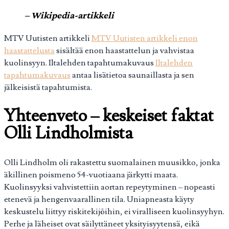
– Wikipedia-artikkeli
MTV Uutisten artikkeli
MTV Uutisten artikkeli enon
haastattelusta
sisältää enon haastattelun ja vahvistaa
kuolinsyyn. Iltalehden tapahtumakuvaus
Iltalehden
tapahtumakuvaus
antaa lisätietoa saunaillasta ja sen
jälkeisistä tapahtumista.
Yhteenveto – keskeiset faktat
Olli Lindholmista
Olli Lindholm oli rakastettu suomalainen muusikko, jonka
äkillinen poismeno 54-vuotiaana järkytti maata.
Kuolinsyyksi vahvistettiin aortan repeytyminen – nopeasti
etenevä ja hengenvaarallinen tila. Uniapneasta käyty
keskustelu liittyy riskitekijöihin, ei viralliseen kuolinsyyhyn.
Perhe ja läheiset ovat säilyttäneet yksityisyytensä, eikä