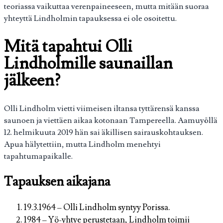
teoriassa vaikuttaa verenpaineeseen, mutta mitään suoraa
yhteyttä Lindholmin tapauksessa ei ole osoitettu.
Mitä tapahtui Olli
Lindholmille saunaillan
jälkeen?
Olli Lindholm vietti viimeisen iltansa tyttärensä kanssa
saunoen ja viettäen aikaa kotonaan Tampereella. Aamuyöllä
12. helmikuuta 2019 hän sai äkillisen sairauskohtauksen.
Apua hälytettiin, mutta Lindholm menehtyi
tapahtumapaikalle.
Tapauksen aikajana
19.3.1964
– Olli Lindholm syntyy Porissa.
1984
– Yö-yhtye perustetaan, Lindholm toimii