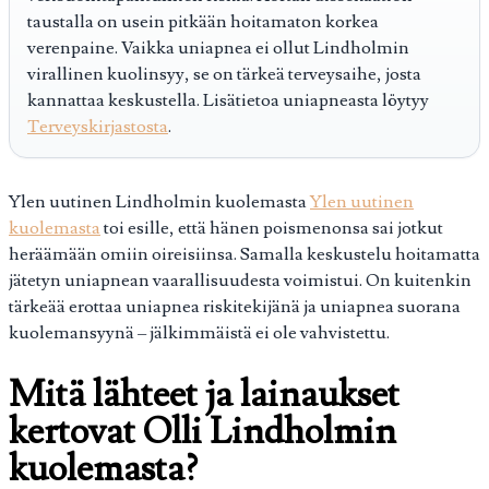
taustalla on usein pitkään hoitamaton korkea
verenpaine. Vaikka uniapnea ei ollut Lindholmin
virallinen kuolinsyy, se on tärkeä terveysaihe, josta
kannattaa keskustella. Lisätietoa uniapneasta löytyy
Terveyskirjastosta
.
Ylen uutinen Lindholmin kuolemasta
Ylen uutinen
kuolemasta
toi esille, että hänen poismenonsa sai jotkut
heräämään omiin oireisiinsa. Samalla keskustelu hoitamatta
jätetyn uniapnean vaarallisuudesta voimistui. On kuitenkin
tärkeää erottaa uniapnea riskitekijänä ja uniapnea suorana
kuolemansyynä – jälkimmäistä ei ole vahvistettu.
Mitä lähteet ja lainaukset
kertovat Olli Lindholmin
kuolemasta?