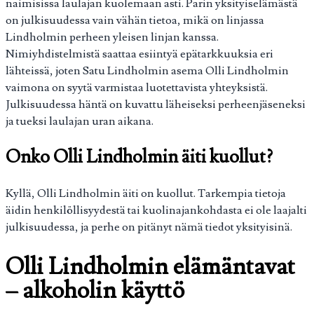
naimisissa laulajan kuolemaan asti. Parin yksityiselämästä
on julkisuudessa vain vähän tietoa, mikä on linjassa
Lindholmin perheen yleisen linjan kanssa.
Nimiyhdistelmistä saattaa esiintyä epätarkkuuksia eri
lähteissä, joten Satu Lindholmin asema Olli Lindholmin
vaimona on syytä varmistaa luotettavista yhteyksistä.
Julkisuudessa häntä on kuvattu läheiseksi perheenjäseneksi
ja tueksi laulajan uran aikana.
Onko Olli Lindholmin äiti kuollut?
Kyllä, Olli Lindholmin äiti on kuollut. Tarkempia tietoja
äidin henkilöllisyydestä tai kuolinajankohdasta ei ole laajalti
julkisuudessa, ja perhe on pitänyt nämä tiedot yksityisinä.
Olli Lindholmin elämäntavat
– alkoholin käyttö