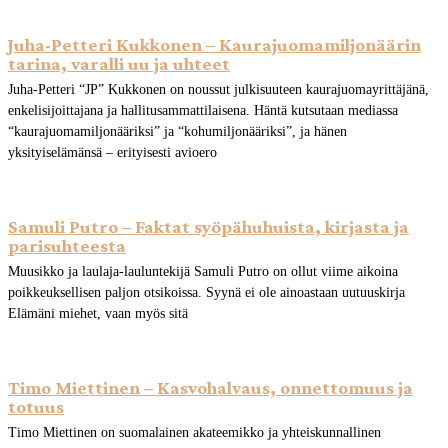
Juha-Petteri Kukkonen – Kaurajuomamiljonäärin
tarina, varalli uu ja uhteet
Juha-Petteri “JP” Kukkonen on noussut julkisuuteen kaurajuomayrittäjänä,
enkelisijoittajana ja hallitusammattilaisena. Häntä kutsutaan mediassa
“kaurajuomamiljonääriksi” ja “kohumiljonääriksi”, ja hänen
yksityiselämänsä – erityisesti avioero
Samuli Putro – Faktat syöpähuhuista, kirjasta ja
parisuhteesta
Muusikko ja laulaja-lauluntekijä Samuli Putro on ollut viime aikoina
poikkeuksellisen paljon otsikoissa. Syynä ei ole ainoastaan uutuuskirja
Elämäni miehet, vaan myös sitä
Timo Miettinen – Kasvohalvaus, onnettomuus ja
totuus
Timo Miettinen on suomalainen akateemikko ja yhteiskunnallinen