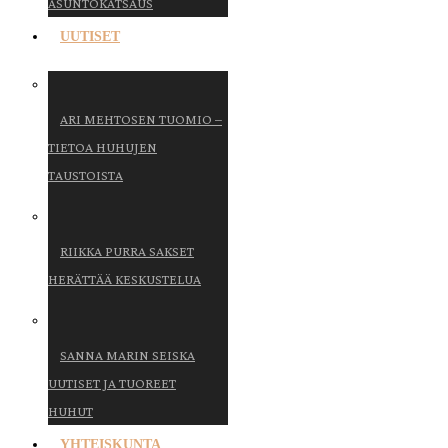
ASUNTOKATSAUS
UUTISET
ARI MEHTOSEN TUOMIO –
TIETOA HUHUJEN
TAUSTOISTA
RIIKKA PURRA SAKSET
HERÄTTÄÄ KESKUSTELUA
SANNA MARIN SEISKA
UUTISET JA TUOREET
HUHUT
YHTEISKUNTA