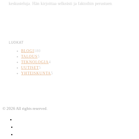
keskusteluja. Hän kirjoittaa selkeästi ja faktoihin perustuen.
LUOKAT
BLOGI
180
TALOUS
5
TEKNOLOGIA
4
UUTISET
5
YHTEISKUNTA
5
©
2026
All rights reserved.