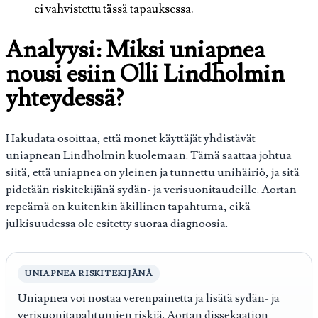
ei vahvistettu tässä tapauksessa.
Analyysi: Miksi uniapnea
nousi esiin Olli Lindholmin
yhteydessä?
Hakudata osoittaa, että monet käyttäjät yhdistävät
uniapnean Lindholmin kuolemaan. Tämä saattaa johtua
siitä, että uniapnea on yleinen ja tunnettu unihäiriö, ja sitä
pidetään riskitekijänä sydän- ja verisuonitaudeille. Aortan
repeämä on kuitenkin äkillinen tapahtuma, eikä
julkisuudessa ole esitetty suoraa diagnoosia.
UNIAPNEA RISKITEKIJÄNÄ
Uniapnea voi nostaa verenpainetta ja lisätä sydän- ja
verisuonitapahtumien riskiä. Aortan dissekaation