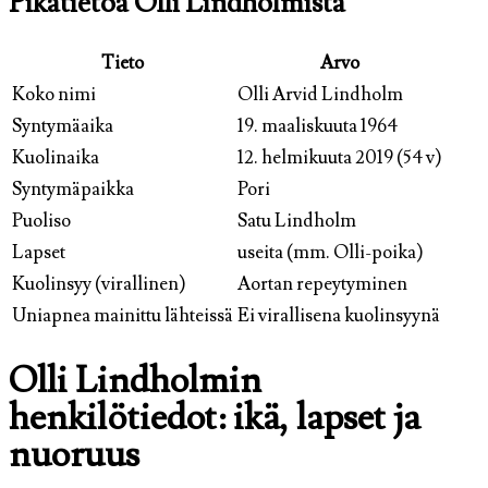
Pikatietoa Olli Lindholmista
Tieto
Arvo
Koko nimi
Olli Arvid Lindholm
Syntymäaika
19. maaliskuuta 1964
Kuolinaika
12. helmikuuta 2019 (54 v)
Syntymäpaikka
Pori
Puoliso
Satu Lindholm
Lapset
useita (mm. Olli-poika)
Kuolinsyy (virallinen)
Aortan repeytyminen
Uniapnea mainittu lähteissä
Ei virallisena kuolinsyynä
Olli Lindholmin
henkilötiedot: ikä, lapset ja
nuoruus