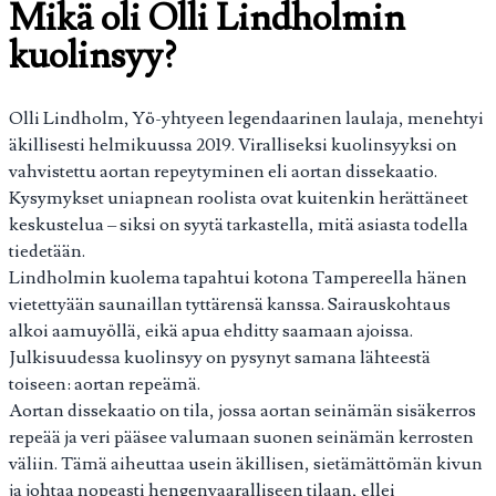
Mikä oli Olli Lindholmin
kuolinsyy?
Olli Lindholm, Yö-yhtyeen legendaarinen laulaja, menehtyi
äkillisesti helmikuussa 2019. Viralliseksi kuolinsyyksi on
vahvistettu aortan repeytyminen eli aortan dissekaatio.
Kysymykset uniapnean roolista ovat kuitenkin herättäneet
keskustelua – siksi on syytä tarkastella, mitä asiasta todella
tiedetään.
Lindholmin kuolema tapahtui kotona Tampereella hänen
vietettyään saunaillan tyttärensä kanssa. Sairauskohtaus
alkoi aamuyöllä, eikä apua ehditty saamaan ajoissa.
Julkisuudessa kuolinsyy on pysynyt samana lähteestä
toiseen: aortan repeämä.
Aortan dissekaatio on tila, jossa aortan seinämän sisäkerros
repeää ja veri pääsee valumaan suonen seinämän kerrosten
väliin. Tämä aiheuttaa usein äkillisen, sietämättömän kivun
ja johtaa nopeasti hengenvaaralliseen tilaan, ellei