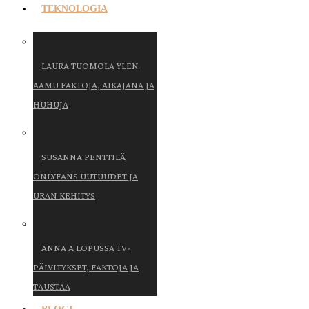
TEKNOLOGIA
LAURA TUOMOLA YLEN
AAMU FAKTOJA, AIKAJANA JA
HUHUJA
SUSANNA PENTTILÄ
ONLYFANS UUTUUDET JA
URAN KEHITYS
ANNA A LOPUSSA TV-
PÄIVITYKSET, FAKTOJA JA
TAUSTAA