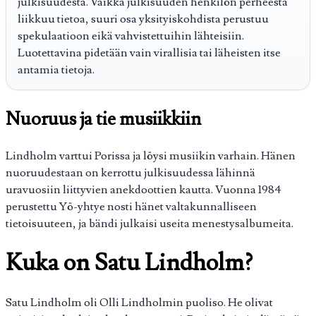
julkisuudesta. Vaikka julkisuuden henkilön perheestä
liikkuu tietoa, suuri osa yksityiskohdista perustuu
spekulaatioon eikä vahvistettuihin lähteisiin.
Luotettavina pidetään vain virallisia tai läheisten itse
antamia tietoja.
Nuoruus ja tie musiikkiin
Lindholm varttui Porissa ja löysi musiikin varhain. Hänen
nuoruudestaan on kerrottu julkisuudessa lähinnä
uravuosiin liittyvien anekdoottien kautta. Vuonna 1984
perustettu Yö-yhtye nosti hänet valtakunnalliseen
tietoisuuteen, ja bändi julkaisi useita menestysalbumeita.
Kuka on Satu Lindholm?
Satu Lindholm oli Olli Lindholmin puoliso. He olivat