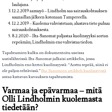
laulajana.
12.2.2019 aamuyö
– Lindholm saa sairauskohtauksen
saunaillan jälkeen kotonaan Tampereella.
12.2.2019
– Kuolema vahvistetaan; alustava tieto puhuu
sairauskohtauksesta.
8.2.2020
– Ilta-Sanomat paljastaa kuolinsyyksi aortan
repeämän; Lindholmin eno vahvistaa tiedon.
Tapahtumien kulku on dokumentoitu useissa
uutislähteissä. Ilta-Sanomat julkaisi artikkelin, jossa
Lindholmin eno kertoi kuolinsyystä: “Aortta repeää, siinä ei
ole paljon tehtävissä.”
Ilta-Sanomien artikkeli kuolinsyystä
antaa kattavan kuvauksen tapahtumista.
Varmaa ja epävarmaa – mitä
Olli Lindholmin kuolemasta
tiedetään?