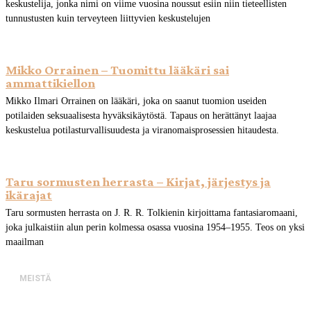
keskustelija, jonka nimi on viime vuosina noussut esiin niin tieteellisten
tunnustusten kuin terveyteen liittyvien keskustelujen
Mikko Orrainen – Tuomittu lääkäri sai
ammattikiellon
Mikko Ilmari Orrainen on lääkäri, joka on saanut tuomion useiden
potilaiden seksuaalisesta hyväksikäytöstä. Tapaus on herättänyt laajaa
keskustelua potilasturvallisuudesta ja viranomaisprosessien hitaudesta.
Taru sormusten herrasta – Kirjat, järjestys ja
ikärajat
Taru sormusten herrasta on J. R. R. Tolkienin kirjoittama fantasiaromaani,
joka julkaistiin alun perin kolmessa osassa vuosina 1954–1955. Teos on yksi
maailman
MEISTÄ