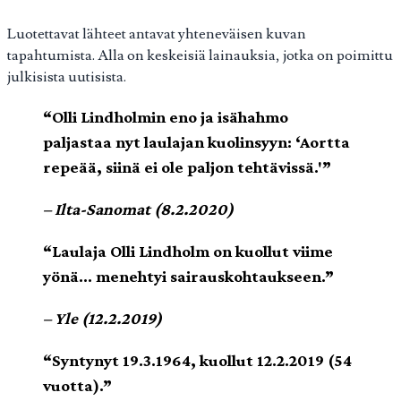
Luotettavat lähteet antavat yhteneväisen kuvan
tapahtumista. Alla on keskeisiä lainauksia, jotka on poimittu
julkisista uutisista.
“Olli Lindholmin eno ja isähahmo
paljastaa nyt laulajan kuolinsyyn: ‘Aortta
repeää, siinä ei ole paljon tehtävissä.'”
– Ilta-Sanomat (8.2.2020)
“Laulaja Olli Lindholm on kuollut viime
yönä… menehtyi sairauskohtaukseen.”
– Yle (12.2.2019)
“Syntynyt 19.3.1964, kuollut 12.2.2019 (54
vuotta).”