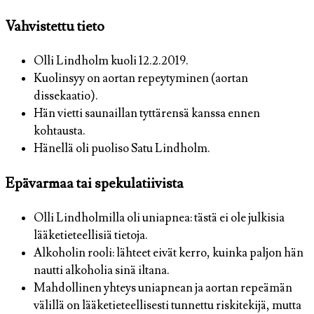
Vahvistettu tieto
Olli Lindholm kuoli 12.2.2019.
Kuolinsyy on aortan repeytyminen (aortan
dissekaatio).
Hän vietti saunaillan tyttärensä kanssa ennen
kohtausta.
Hänellä oli puoliso Satu Lindholm.
Epävarmaa tai spekulatiivista
Olli Lindholmilla oli uniapnea: tästä ei ole julkisia
lääketieteellisiä tietoja.
Alkoholin rooli: lähteet eivät kerro, kuinka paljon hän
nautti alkoholia sinä iltana.
Mahdollinen yhteys uniapnean ja aortan repeämän
välillä on lääketieteellisesti tunnettu riskitekijä, mutta