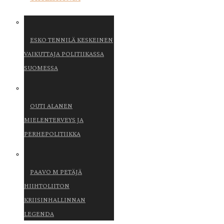
ESKO TENNILÄ KESKEINEN
VAIKUTTAJA POLITIIKASSA
SUOMESSA
OUTI ALANEN
MIELENTERVEYS JA
PERHEPOLITIIKKA
PAAVO M PETÄJÄ
HIIHTOLIITON
KRIISINHALLINNAN
LEGENDA