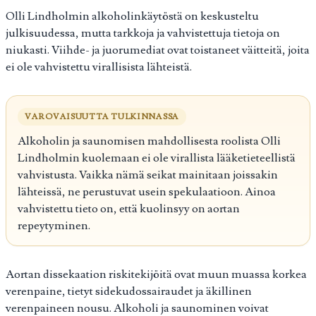
Olli Lindholmin alkoholinkäytöstä on keskusteltu
julkisuudessa, mutta tarkkoja ja vahvistettuja tietoja on
niukasti. Viihde- ja juorumediat ovat toistaneet väitteitä, joita
ei ole vahvistettu virallisista lähteistä.
VAROVAISUUTTA TULKINNASSA
Alkoholin ja saunomisen mahdollisesta roolista Olli
Lindholmin kuolemaan ei ole virallista lääketieteellistä
vahvistusta. Vaikka nämä seikat mainitaan joissakin
lähteissä, ne perustuvat usein spekulaatioon. Ainoa
vahvistettu tieto on, että kuolinsyy on aortan
repeytyminen.
Aortan dissekaation riskitekijöitä ovat muun muassa korkea
verenpaine, tietyt sidekudossairaudet ja äkillinen
verenpaineen nousu. Alkoholi ja saunominen voivat