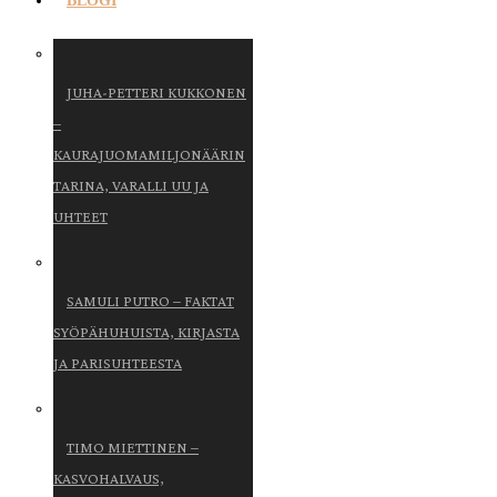
BLOGI
JUHA-PETTERI KUKKONEN
–
KAURAJUOMAMILJONÄÄRIN
TARINA, VARALLI UU JA
UHTEET
SAMULI PUTRO – FAKTAT
SYÖPÄHUHUISTA, KIRJASTA
JA PARISUHTEESTA
TIMO MIETTINEN –
KASVOHALVAUS,