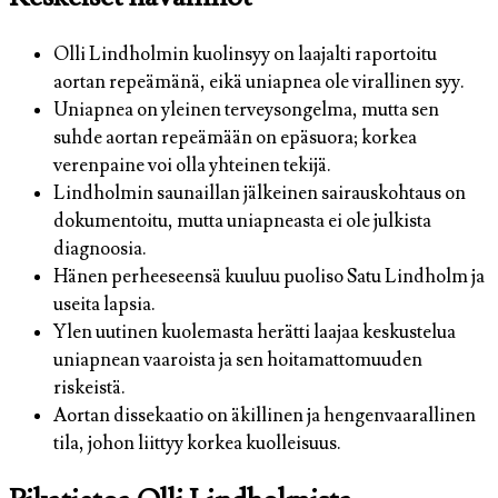
Olli Lindholmin kuolinsyy on laajalti raportoitu
aortan repeämänä, eikä uniapnea ole virallinen syy.
Uniapnea on yleinen terveysongelma, mutta sen
suhde aortan repeämään on epäsuora; korkea
verenpaine voi olla yhteinen tekijä.
Lindholmin saunaillan jälkeinen sairauskohtaus on
dokumentoitu, mutta uniapneasta ei ole julkista
diagnoosia.
Hänen perheeseensä kuuluu puoliso Satu Lindholm ja
useita lapsia.
Ylen uutinen kuolemasta herätti laajaa keskustelua
uniapnean vaaroista ja sen hoitamattomuuden
riskeistä.
Aortan dissekaatio on äkillinen ja hengenvaarallinen
tila, johon liittyy korkea kuolleisuus.