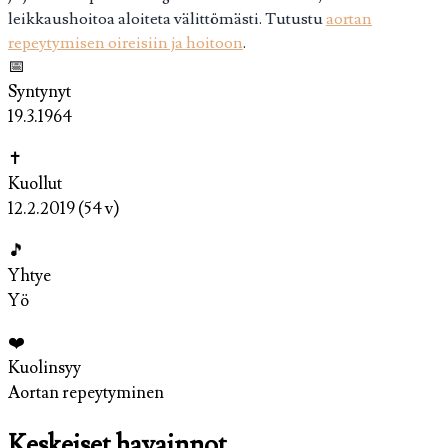
leikkaushoitoa aloiteta välittömästi. Tutustu
aortan
repeytymisen oireisiin ja hoitoon
.
📅
Syntynyt
19.3.1964
✝
Kuollut
12.2.2019 (54 v)
🎵
Yhtye
Yö
❤️
Kuolinsyy
Aortan repeytyminen
Keskeiset havainnot