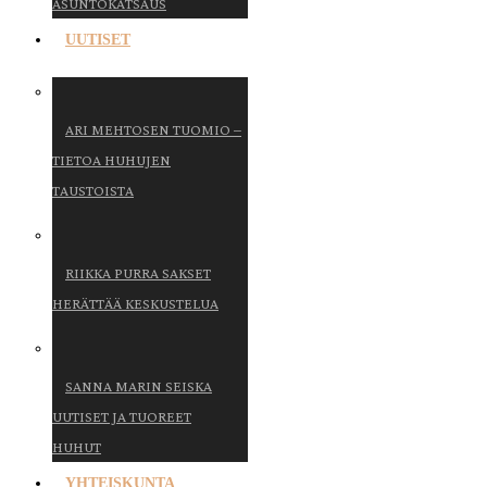
ASUNTOKATSAUS
UUTISET
ARI MEHTOSEN TUOMIO –
TIETOA HUHUJEN
TAUSTOISTA
RIIKKA PURRA SAKSET
HERÄTTÄÄ KESKUSTELUA
SANNA MARIN SEISKA
UUTISET JA TUOREET
HUHUT
YHTEISKUNTA