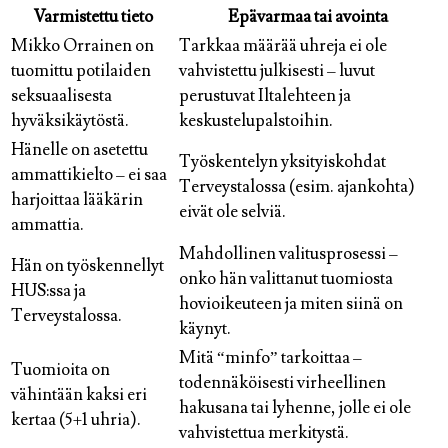
Varmistettu tieto
Epävarmaa tai avointa
Mikko Orrainen on
Tarkkaa määrää uhreja ei ole
tuomittu potilaiden
vahvistettu julkisesti – luvut
seksuaalisesta
perustuvat Iltalehteen ja
hyväksikäytöstä.
keskustelupalstoihin.
Hänelle on asetettu
Työskentelyn yksityiskohdat
ammattikielto – ei saa
Terveystalossa (esim. ajankohta)
harjoittaa lääkärin
eivät ole selviä.
ammattia.
Mahdollinen valitusprosessi –
Hän on työskennellyt
onko hän valittanut tuomiosta
HUS:ssa ja
hovioikeuteen ja miten siinä on
Terveystalossa.
käynyt.
Mitä “minfo” tarkoittaa –
Tuomioita on
todennäköisesti virheellinen
vähintään kaksi eri
hakusana tai lyhenne, jolle ei ole
kertaa (5+1 uhria).
vahvistettua merkitystä.