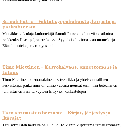
yksityiselämänsä – erityisesti avioero
Samuli Putro – Faktat syöpähuhuista, kirjasta ja
parisuhteesta
Muusikko ja laulaja-lauluntekijä Samuli Putro on ollut viime aikoina
poikkeuksellisen paljon otsikoissa. Syynä ei ole ainoastaan uutuuskirja
Elämäni miehet, vaan myös sitä
Timo Miettinen – Kasvohalvaus, onnettomuus ja
totuus
Timo Miettinen on suomalainen akateemikko ja yhteiskunnallinen
keskustelija, jonka nimi on viime vuosina noussut esiin niin tieteellisten
tunnustusten kuin terveyteen liittyvien keskustelujen
Taru sormusten herrasta – Kirjat, järjestys ja
ikärajat
Taru sormusten herrasta on J. R. R. Tolkienin kirjoittama fantasiaromaani,