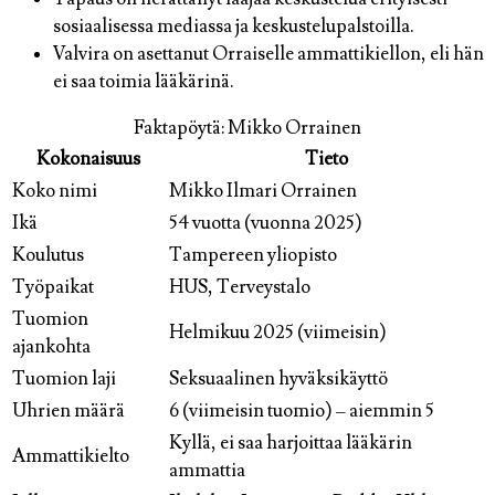
sosiaalisessa mediassa ja keskustelupalstoilla.
Valvira on asettanut Orraiselle ammattikiellon, eli hän
ei saa toimia lääkärinä.
Faktapöytä: Mikko Orrainen
Kokonaisuus
Tieto
Koko nimi
Mikko Ilmari Orrainen
Ikä
54 vuotta (vuonna 2025)
Koulutus
Tampereen yliopisto
Työpaikat
HUS, Terveystalo
Tuomion
Helmikuu 2025 (viimeisin)
ajankohta
Tuomion laji
Seksuaalinen hyväksikäyttö
Uhrien määrä
6 (viimeisin tuomio) – aiemmin 5
Kyllä, ei saa harjoittaa lääkärin
Ammattikielto
ammattia