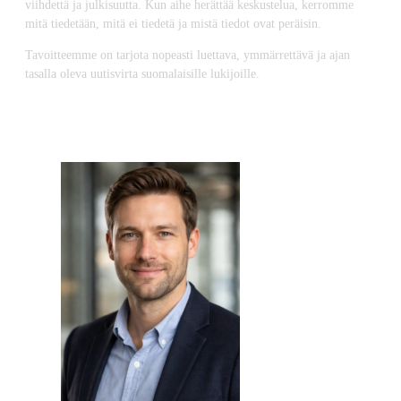
viihdettä ja julkisuutta. Kun aihe herättää keskustelua, kerromme
mitä tiedetään, mitä ei tiedetä ja mistä tiedot ovat peräisin.
Tavoitteemme on tarjota nopeasti luettava, ymmärrettävä ja ajan
tasalla oleva uutisvirta suomalaisille lukijoille.