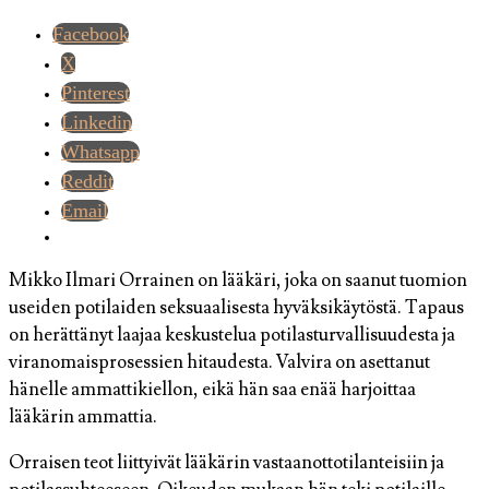
Facebook
X
Pinterest
Linkedin
Whatsapp
Reddit
Email
Mikko Ilmari Orrainen on lääkäri, joka on saanut tuomion
useiden potilaiden seksuaalisesta hyväksikäytöstä. Tapaus
on herättänyt laajaa keskustelua potilasturvallisuudesta ja
viranomaisprosessien hitaudesta. Valvira on asettanut
hänelle ammattikiellon, eikä hän saa enää harjoittaa
lääkärin ammattia.
Orraisen teot liittyivät lääkärin vastaanottotilanteisiin ja