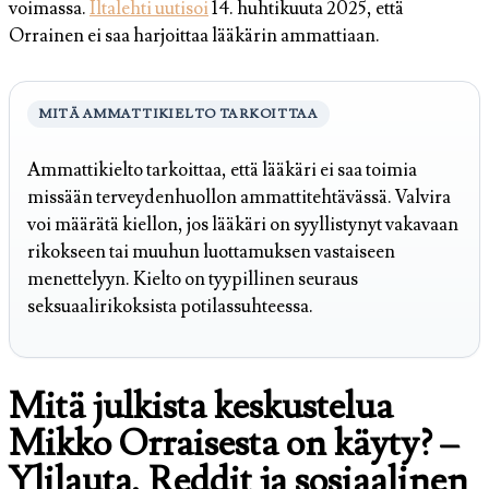
voimassa.
Iltalehti uutisoi
14. huhtikuuta 2025, että
Orrainen ei saa harjoittaa lääkärin ammattiaan.
MITÄ AMMATTIKIELTO TARKOITTAA
Ammattikielto tarkoittaa, että lääkäri ei saa toimia
missään terveydenhuollon ammattitehtävässä. Valvira
voi määrätä kiellon, jos lääkäri on syyllistynyt vakavaan
rikokseen tai muuhun luottamuksen vastaiseen
menettelyyn. Kielto on tyypillinen seuraus
seksuaalirikoksista potilassuhteessa.
Mitä julkista keskustelua
Mikko Orraisesta on käyty? –
Ylilauta, Reddit ja sosiaalinen