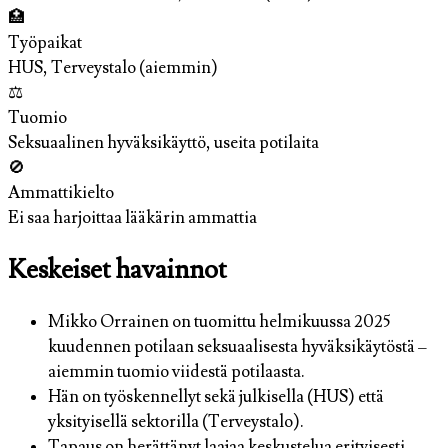
🏥
Työpaikat
HUS, Terveystalo (aiemmin)
⚖️
Tuomio
Seksuaalinen hyväksikäyttö, useita potilaita
🚫
Ammattikielto
Ei saa harjoittaa lääkärin ammattia
Keskeiset havainnot
Mikko Orrainen on tuomittu helmikuussa 2025
kuudennen potilaan seksuaalisesta hyväksikäytöstä –
aiemmin tuomio viidestä potilaasta.
Hän on työskennellyt sekä julkisella (HUS) että
yksityisellä sektorilla (Terveystalo).
Tapaus on herättänyt laajaa keskustelua erityisesti