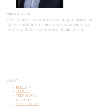
MIKA LEHTONEN
Mika Lehtonen on suomalainen sisällöntuottaja ja uutiskirjoittaja,
joka seuraa ajankohtaisia ilmiöitä, mediaa ja yhteiskunnallisia
keskusteluja. Hän kirjoittaa selkeästi ja faktoihin perustuen.
LUOKAT
BLOGI
180
TALOUS
5
TEKNOLOGIA
4
UUTISET
5
YHTEISKUNTA
5