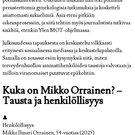
potilassuhteeseen. Oikeuden mukaan hän teki potilaille
perusteettomia gynekologisia tutkimuksia ja kosketteli
asiattomasti sukuelimiä. Asia eteni pitkään
oikeusprosessiin, ja siitä tehtiin myös journalistista tutkivaa
sisältöä, etenkin Ylen MOT-ohjelmassa.
Julkisuudessa tapauksesta on keskusteltu vilkkaasti
erityisesti sosiaalisessa mediassa ja keskustelupalstoilla.
Samalla on noussut esiin kysymyksiä siitä, miten
terveydenhuollon ammattihenkilöiden taustoja valvotaan ja
milloin viranomaiset puuttuvat epäkohtiin.
Kuka on Mikko Orrainen? –
Tausta ja henkilöllisyys
👤
Henkilöllisyys
Mikko Ilmari Orrainen, 54-vuotias (2025)