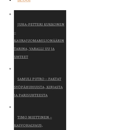
BLOGI
JUHA-PETTERI KUKKONEN
–
KAURAJUOMAMILJONÄÄRIN
TARINA, VARALLI UU JA
UHTEET
SAMULI PUTRO – FAKTAT
SYÖPÄHUHUISTA, KIRJASTA
JA PARISUHTEESTA
TIMO MIETTINEN –
KASVOHALVAUS,