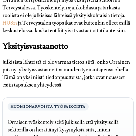
Orrainen on työskennellyt myös yksityisellä sektorilla
Terveystalossa. Työskentelyn ajankohdasta ja tarkasta
roolista ei ole julkisissa lähteissä yksityiskohtaisia tietoja.
HUS:n
ja Terveystalon työpaikat ovat kuitenkin olleet esillä
keskustelussa, koska teot liittyivät vastaanottotilanteisiin.
Yksityisvastaanotto
Julkisista lähteistä ei ole varmaa tietoa siitä, onko Orrainen
pitänyt yksityisvastaanottoa muiden työnantajiensa ohella.
Tämä on yksi niistä tiedonpuutteista, jotka ovat nousseet
esiin tapauksen yhteydessä.
HUOMIONARVOISTA TYÖPAIKOISTA
Orraisen työskentely sekä julkisella että yksityisellä
sektorilla on herättänyt kysymyksiä siitä, miten