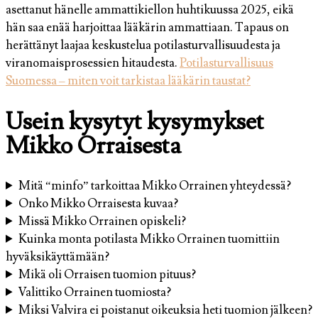
asettanut hänelle ammattikiellon huhtikuussa 2025, eikä
hän saa enää harjoittaa lääkärin ammattiaan. Tapaus on
herättänyt laajaa keskustelua potilasturvallisuudesta ja
viranomaisprosessien hitaudesta.
Potilasturvallisuus
Suomessa – miten voit tarkistaa lääkärin taustat?
Usein kysytyt kysymykset
Mikko Orraisesta
Mitä “minfo” tarkoittaa Mikko Orrainen yhteydessä?
Onko Mikko Orraisesta kuvaa?
Missä Mikko Orrainen opiskeli?
Kuinka monta potilasta Mikko Orrainen tuomittiin
hyväksikäyttämään?
Mikä oli Orraisen tuomion pituus?
Valittiko Orrainen tuomiosta?
Miksi Valvira ei poistanut oikeuksia heti tuomion jälkeen?