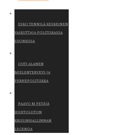
ESKO TENNILÄ KESKEINEN
VAIKUTTAJA POLITIIKASSA
SUOMESSA
OUTI ALANEN
MIELENTERVEYS JA
PERHEPOLITIIKKA
PAAVO M PETÄJÄ
HIIHTOLIITON
KRIISINHALLINNAN
LEGENDA