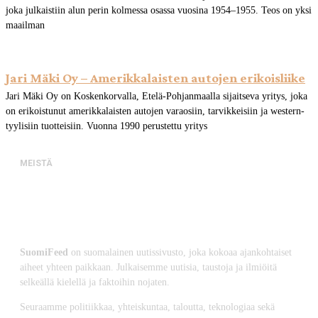
joka julkaistiin alun perin kolmessa osassa vuosina 1954–1955. Teos on yksi
maailman
Jari Mäki Oy – Amerikkalaisten autojen erikoisliike
Jari Mäki Oy on Koskenkorvalla, Etelä-Pohjanmaalla sijaitseva yritys, joka
on erikoistunut amerikkalaisten autojen varaosiin, tarvikkeisiin ja western-
tyylisiin tuotteisiin. Vuonna 1990 perustettu yritys
MEISTÄ
SuomiFeed
on suomalainen uutissivusto, joka kokoaa ajankohtaiset
aiheet yhteen paikkaan. Julkaisemme uutisia, taustoja ja ilmiöitä
selkeällä kielellä ja faktoihin nojaten.
Seuraamme politiikkaa, yhteiskuntaa, taloutta, teknologiaa sekä