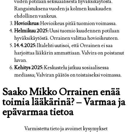
viiden potilaan seksuaalisesta hyväksikäytöstä.
Rangaistuksena vuoden ja kolmen kuukauden
ehdollinen vankeus.
Hovioikeus:
Hovioikeus pitää tuomion voimassa.
Helmikuu 2025:
Uusi tuomio kuudennen potilaan
hyväksikäytöstä. Orrainen valittaa hovioikeuteen.
14.4.2025:
Iltalehti uutisoi, että Orrainen ei saa
harjoittaa lääkärin ammattiaan. Valvira on poistanut
luvan.
Kehitys 2025:
Keskustelu jatkuu sosiaalisessa
mediassa; Valviran päätös on toistaiseksi voimassa.
Saako Mikko Orrainen enää
toimia lääkärinä? – Varmaa ja
epävarmaa tietoa
Varmistettu tieto ja avoimet kysymykset