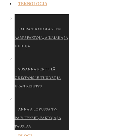
TEKNOLOGIA
LAURA TUOMOLA YLEN
AAMU FAKTOJA, AIKAJANA JA
HUHUJA
SUSANNA PENTTILÄ
ONLYFANS UUTUUDET JA
URAN KEHITYS
ANNA A LOPUSSA TV-
PÄIVITYKSET, FAKTOJA JA
TAUSTAA