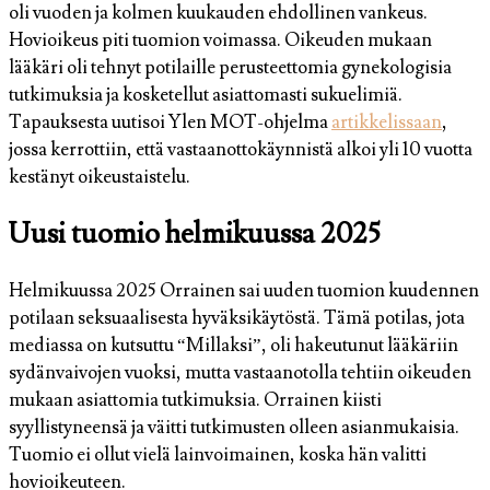
oli vuoden ja kolmen kuukauden ehdollinen vankeus.
Hovioikeus piti tuomion voimassa. Oikeuden mukaan
lääkäri oli tehnyt potilaille perusteettomia gynekologisia
tutkimuksia ja kosketellut asiattomasti sukuelimiä.
Tapauksesta uutisoi Ylen MOT-ohjelma
artikkelissaan
,
jossa kerrottiin, että vastaanottokäynnistä alkoi yli 10 vuotta
kestänyt oikeustaistelu.
Uusi tuomio helmikuussa 2025
Helmikuussa 2025 Orrainen sai uuden tuomion kuudennen
potilaan seksuaalisesta hyväksikäytöstä. Tämä potilas, jota
mediassa on kutsuttu “Millaksi”, oli hakeutunut lääkäriin
sydänvaivojen vuoksi, mutta vastaanotolla tehtiin oikeuden
mukaan asiattomia tutkimuksia. Orrainen kiisti
syyllistyneensä ja väitti tutkimusten olleen asianmukaisia.
Tuomio ei ollut vielä lainvoimainen, koska hän valitti
hovioikeuteen.