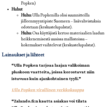
Popken)
Huhut
Huhu:
Ulla Popkenilla olisi suunnitteilla
jälleenmyyntipiste Suomeen – lisävahvistuksia
odotetaan (keskustelupalstat).
Huhu:
Osa käyttäjistä kertoo materiaalien laadun
heikkenemisestä uusissa mallistoissa –
kokemukset vaihtelevat (keskustelupalstat).
Lainaukset ja lähteet
“Ulla Popken tarjoaa laajan valikoiman
pluskoon vaatteita, joissa korostuvat niin
istuvuus kuin ajankohtainen tyyli.”
Ulla Popken virallinen verkkokauppa
“Zalando.fi:n kautta asiakas voi tilata