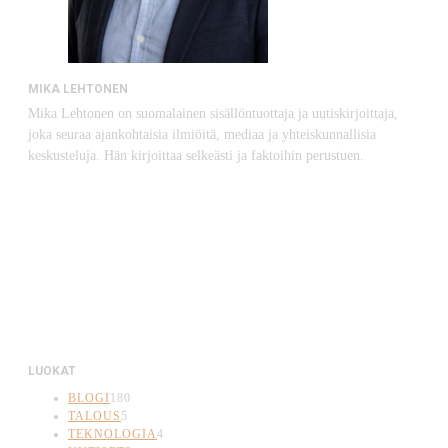
MIKA LEHTONEN
Mika Lehtonen on suomalainen sisällöntuottaja ja uutiskirjoittaja,
joka seuraa ajankohtaisia ilmiöitä, mediaa ja yhteiskunnallisia
keskusteluja. Hän kirjoittaa selkeästi ja faktoihin perustuen.
LUOKAT
BLOGI
180
TALOUS
5
TEKNOLOGIA
4