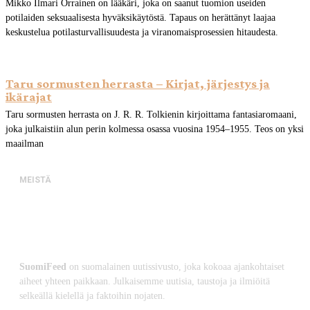
Mikko Ilmari Orrainen on lääkäri, joka on saanut tuomion useiden
potilaiden seksuaalisesta hyväksikäytöstä. Tapaus on herättänyt laajaa
keskustelua potilasturvallisuudesta ja viranomaisprosessien hitaudesta.
Taru sormusten herrasta – Kirjat, järjestys ja
ikärajat
Taru sormusten herrasta on J. R. R. Tolkienin kirjoittama fantasiaromaani,
joka julkaistiin alun perin kolmessa osassa vuosina 1954–1955. Teos on yksi
maailman
MEISTÄ
SuomiFeed
on suomalainen uutissivusto, joka kokoaa ajankohtaiset
aiheet yhteen paikkaan. Julkaisemme uutisia, taustoja ja ilmiöitä
selkeällä kielellä ja faktoihin nojaten.