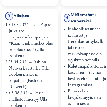
Mitä tapahtuu
3
Aikajana
4
seuraavaksi
01.03.2024 – Ulla Popken
Mahdolliset uudet
julkaisee
mallistot ja
inspiraatiokampanjan
trendikuosit syksyllä
“Kauniit juhlamekot plus-
julkaistaan
kokoluokassa” (Ulla
verkkokaupassa elo–
Popken)
syyskuun tienoilla.
15.04.2024 – Fashion
Kuluttajapalautteiden
Network vertailee Ulla
kasvu seurattavissa
Popken mekot ja
keskustelupalstoilla ja
kilpailijat (Fashion
Instagramissa.
Network)
Ei merkkejä
05.06.2024 – Uusin
kivijalkamyymälän
mallisto ilmestyy Ulla
avaamisesta
Popkenin