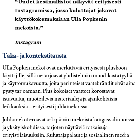
“Uudet kesämallistot näkyvät erityisesti
Instagramissa, jossa kuluttajat jakavat
käyttökokemuksiaan Ulla Popkenin
mekoista.”
Instagram
Taka- ja kontekstitausta
Ulla Popken mekot ovat merkittäviä erityisesti pluskoon
käyttäjille, sillä ne tarjoavat yhdistelmän muodikasta tyyliä
ja käyttömukavuutta, joita perinteiset vaatebrändit eivät aina
pysty tarjoamaan. Plus kokoiset vaatteet korostavat
istuvuutta, muotoilevia materiaaleja ja ajankohtaisia
leikkauksia – erityisesti juhlamekoissa.
Juhlamekot eroavat arkipäivän mekoista kangasvalinnoissa
ja yksityiskohdissa, tarjoten näyttäviä ratkaisuja
erityistilaisuuksiin. Kuluttajapalaute ja sosiaalinen media