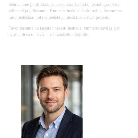
Seuraamme politiikkaa, yhteiskuntaa, taloutta, teknologiaa sekä
viihdettä ja julkisuutta. Kun aihe herättää keskustelua, kerromme
mitä tiedetään, mitä ei tiedetä ja mistä tiedot ovat peräisin.
Tavoitteemme on tarjota nopeasti luettava, ymmärrettävä ja ajan
tasalla oleva uutisvirta suomalaisille lukijoille.