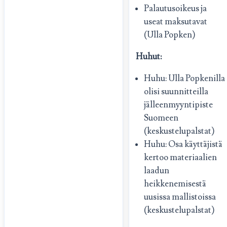
Palautusoikeus ja
useat maksutavat
(Ulla Popken)
Huhut:
Huhu: Ulla Popkenilla
olisi suunnitteilla
jälleenmyyntipiste
Suomeen
(keskustelupalstat)
Huhu: Osa käyttäjistä
kertoo materiaalien
laadun
heikkenemisestä
uusissa mallistoissa
(keskustelupalstat)