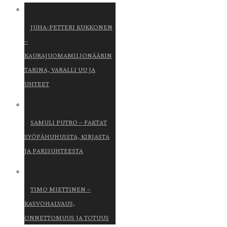
JUHA-PETTERI KUKKONEN
–
KAURAJUOMAMILJONÄÄRIN
TARINA, VARALLI UU JA
UHTEET
SAMULI PUTRO – FAKTAT
SYÖPÄHUHUISTA, KIRJASTA
JA PARISUHTEESTA
TIMO MIETTINEN –
KASVOHALVAUS,
ONNETTOMUUS JA TOTUUS