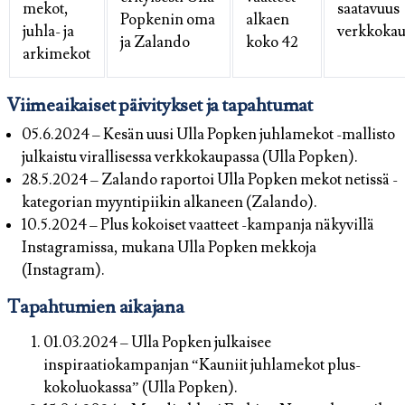
mekot,
saatavuus
Popkenin oma
alkaen
juhla- ja
verkkokau
ja Zalando
koko 42
arkimekot
Viimeaikaiset päivitykset ja tapahtumat
05.6.2024
– Kesän uusi Ulla Popken juhlamekot -mallisto
julkaistu virallisessa verkkokaupassa (Ulla Popken).
28.5.2024
– Zalando raportoi Ulla Popken mekot netissä -
kategorian myyntipiikin alkaneen (Zalando).
10.5.2024
– Plus kokoiset vaatteet -kampanja näkyvillä
Instagramissa, mukana Ulla Popken mekkoja
(Instagram).
Tapahtumien aikajana
01.03.2024 – Ulla Popken julkaisee
inspiraatiokampanjan “Kauniit juhlamekot plus-
kokoluokassa” (Ulla Popken).