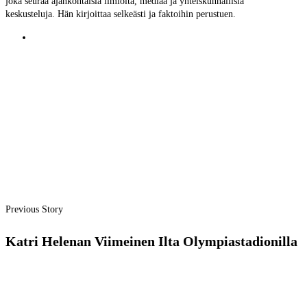
joka seuraa ajankohtaisia ilmiöitä, mediaa ja yhteiskunnallisia
keskusteluja. Hän kirjoittaa selkeästi ja faktoihin perustuen.
Previous Story
Katri Helenan Viimeinen Ilta Olympiastadionilla