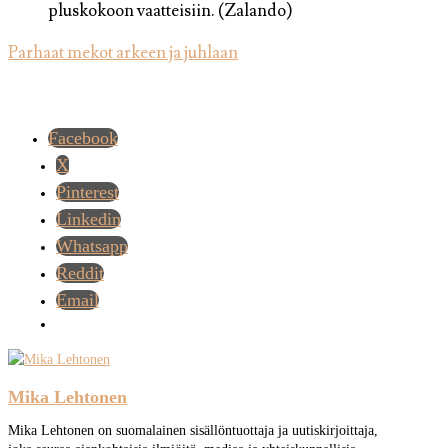
pluskokoon vaatteisiin. (Zalando)
Parhaat mekot arkeen ja juhlaan
Facebook
X
Pinterest
Linkedin
Whatsapp
Reddit
Email
Mika Lehtonen
Mika Lehtonen on suomalainen sisällöntuottaja ja uutiskirjoittaja,