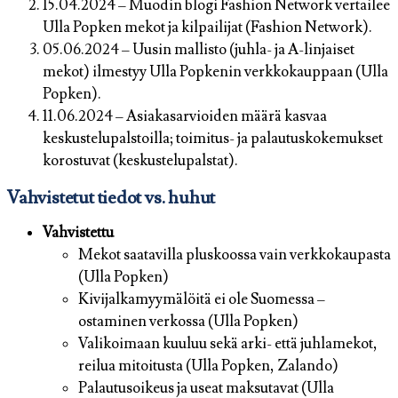
15.04.2024 – Muodin blogi Fashion Network vertailee
Ulla Popken mekot ja kilpailijat (Fashion Network).
05.06.2024 – Uusin mallisto (juhla- ja A-linjaiset
mekot) ilmestyy Ulla Popkenin verkkokauppaan (Ulla
Popken).
11.06.2024 – Asiakasarvioiden määrä kasvaa
keskustelupalstoilla; toimitus- ja palautuskokemukset
korostuvat (keskustelupalstat).
Vahvistetut tiedot vs. huhut
Vahvistettu
Mekot saatavilla pluskoossa vain verkkokaupasta
(Ulla Popken)
Kivijalkamyymälöitä ei ole Suomessa –
ostaminen verkossa (Ulla Popken)
Valikoimaan kuuluu sekä arki- että juhlamekot,
reilua mitoitusta (Ulla Popken, Zalando)
Palautusoikeus ja useat maksutavat (Ulla