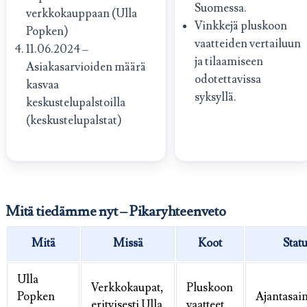
Suomessa.
verkkokauppaan (Ulla
Vinkkejä pluskoon
Popken)
vaatteiden vertailuun
11.06.2024 –
ja tilaamiseen
Asiakasarvioiden määrä
odotettavissa
kasvaa
syksyllä.
keskustelupalstoilla
(keskustelupalstat)
Mitä tiedämme nyt – Pikaryhteenveto
Mitä
Missä
Koot
Stat
Ulla
Verkkokaupat,
Pluskoon
Popken
Ajantasai
erityisesti Ulla
vaatteet