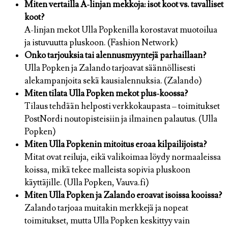
Miten vertailla A-linjan mekkoja: isot koot vs. tavalliset
koot?
A-linjan mekot Ulla Popkenilla korostavat muotoilua
ja istuvuutta pluskoon. (Fashion Network)
Onko tarjouksia tai alennusmyyntejä parhaillaan?
Ulla Popken ja Zalando tarjoavat säännöllisesti
alekampanjoita sekä kausialennuksia. (Zalando)
Miten tilata Ulla Popken mekot plus-koossa?
Tilaus tehdään helposti verkkokaupasta – toimitukset
PostNordi noutopisteisiin ja ilmainen palautus. (Ulla
Popken)
Miten Ulla Popkenin mitoitus eroaa kilpailijoista?
Mitat ovat reiluja, eikä valikoimaa löydy normaaleissa
koissa, mikä tekee malleista sopivia pluskoon
käyttäjille. (Ulla Popken, Vauva.fi)
Miten Ulla Popken ja Zalando eroavat isoissa kooissa?
Zalando tarjoaa muitakin merkkejä ja nopeat
toimitukset, mutta Ulla Popken keskittyy vain