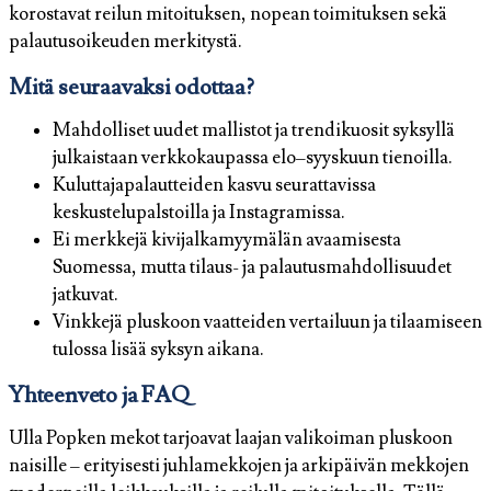
korostavat reilun mitoituksen, nopean toimituksen sekä
palautusoikeuden merkitystä.
Mitä seuraavaksi odottaa?
Mahdolliset uudet mallistot ja trendikuosit syksyllä
julkaistaan verkkokaupassa elo–syyskuun tienoilla.
Kuluttajapalautteiden kasvu seurattavissa
keskustelupalstoilla ja Instagramissa.
Ei merkkejä kivijalkamyymälän avaamisesta
Suomessa, mutta tilaus- ja palautusmahdollisuudet
jatkuvat.
Vinkkejä pluskoon vaatteiden vertailuun ja tilaamiseen
tulossa lisää syksyn aikana.
Yhteenveto ja FAQ
Ulla Popken mekot tarjoavat laajan valikoiman pluskoon
naisille – erityisesti juhlamekkojen ja arkipäivän mekkojen