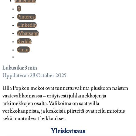
Facebook
X
Pinterest
Linkedin
Whatsapp
Reddit
Email
Lukuaika: 3 min
Uppdaterat: 28 October 2025
Ulla Popken mekot ovat tunnettu valinta pluskoon naisten
vaatevalikoimassa – erityisesti juhlamekkojen ja
arkimekkojen osalta. Valikoima on saatavilla
verkkokaupoista, ja keskeisiä piirteitä ovat reilu mitoitus
sekä muotoilevat leikkaukset.
Yleiskatsaus