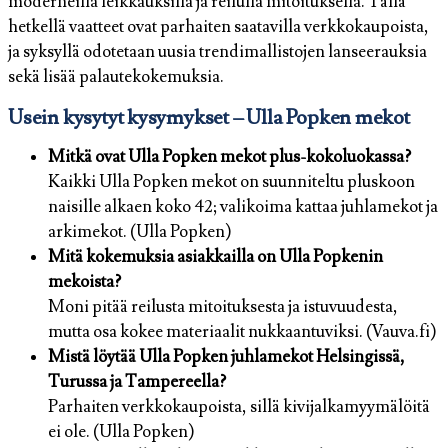
moderneilla leikkauksilla ja reilulla mitoituksella. Tällä
hetkellä vaatteet ovat parhaiten saatavilla verkkokaupoista,
ja syksyllä odotetaan uusia trendimallistojen lanseerauksia
sekä lisää palautekokemuksia.
Usein kysytyt kysymykset – Ulla Popken mekot
Mitkä ovat Ulla Popken mekot plus-kokoluokassa?
Kaikki Ulla Popken mekot on suunniteltu pluskoon
naisille alkaen koko 42; valikoima kattaa juhlamekot ja
arkimekot. (Ulla Popken)
Mitä kokemuksia asiakkailla on Ulla Popkenin
mekoista?
Moni pitää reilusta mitoituksesta ja istuvuudesta,
mutta osa kokee materiaalit nukkaantuviksi. (Vauva.fi)
Mistä löytää Ulla Popken juhlamekot Helsingissä,
Turussa ja Tampereella?
Parhaiten verkkokaupoista, sillä kivijalkamyymälöitä
ei ole. (Ulla Popken)