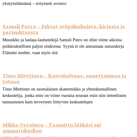
yksityiselämänsä – erityisesti avioero
Samuli Putro – Faktat syöpähuhuista, kirjasta ja
parisuhteesta
Muusikko ja laulaja-lauluntekijä Samuli Putro on ollut viime aikoina
poikkeuksellisen paljon otsikoissa. Syynä ei ole ainoastaan uutuuskirja
Elämäni miehet, vaan myös sitä
Timo Miettinen – Kasvohalvaus, onnettomuus ja
totuus
Timo Miettinen on suomalainen akateemikko ja yhteiskunnallinen
keskustelija, jonka nimi on viime vuosina noussut esiin niin tieteellisten
tunnustusten kuin terveyteen liittyvien keskustelujen
Mikko Orrainen – Tuomittu lääkäri sai
ammattikiellon