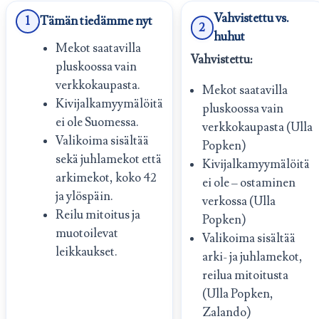
Vahvistettu vs.
1
Tämän tiedämme nyt
2
huhut
Mekot saatavilla
Vahvistettu:
pluskoossa vain
verkkokaupasta.
Mekot saatavilla
Kivijalkamyymälöitä
pluskoossa vain
ei ole Suomessa.
verkkokaupasta (Ulla
Valikoima sisältää
Popken)
sekä juhlamekot että
Kivijalkamyymälöitä
arkimekot, koko 42
ei ole – ostaminen
ja ylöspäin.
verkossa (Ulla
Reilu mitoitus ja
Popken)
muotoilevat
Valikoima sisältää
leikkaukset.
arki- ja juhlamekot,
reilua mitoitusta
(Ulla Popken,
Zalando)