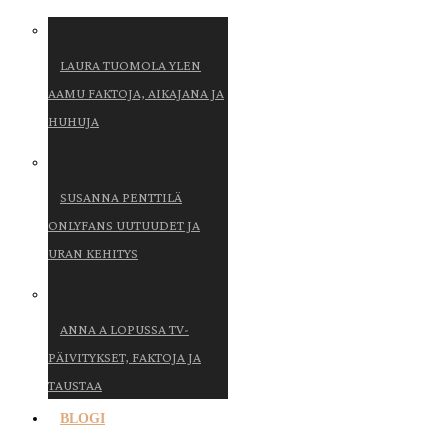
LAURA TUOMOLA YLEN
AAMU FAKTOJA, AIKAJANA JA
HUHUJA
SUSANNA PENTTILÄ
ONLYFANS UUTUUDET JA
URAN KEHITYS
ANNA A LOPUSSA TV-
PÄIVITYKSET, FAKTOJA JA
TAUSTAA
BLOGI