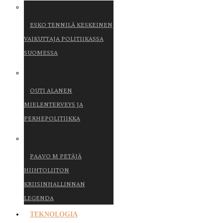
ESKO TENNILÄ KESKEINEN
VAIKUTTAJA POLITIIKASSA
SUOMESSA
OUTI ALANEN
MIELENTERVEYS JA
PERHEPOLITIIKKA
PAAVO M PETÄJÄ
HIIHTOLIITON
KRIISINHALLINNAN
LEGENDA
TEKNOLOGIA