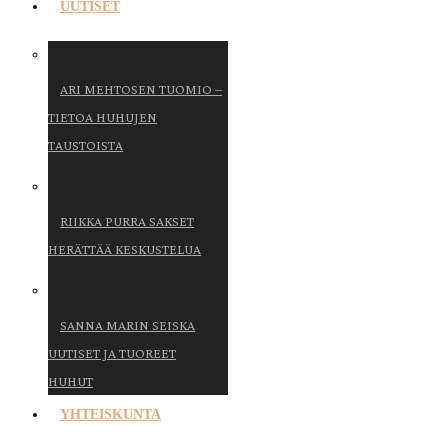
UUTISET
ARI MEHTOSEN TUOMIO –
TIETOA HUHUJEN
TAUSTOISTA
RIIKKA PURRA SAKSET
HERÄTTÄÄ KESKUSTELUA
SANNA MARIN SEISKA
UUTISET JA TUOREET
HUHUT
YHTEISKUNTA