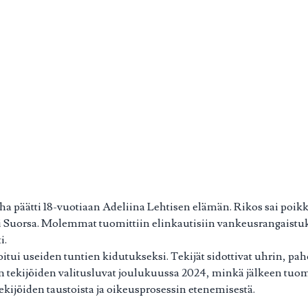
äätti 18-vuotiaan Adeliina Lehtisen elämän. Rikos sai poikkeuk
ri Suorsa. Molemmat tuomittiin elinkautisiin vankeusrangaistu
i.
tui useiden tuntien kidutukseksi. Tekijät sidottivat uhrin, paho
kijöiden valitusluvat joulukuussa 2024, minkä jälkeen tuomio
ekijöiden taustoista ja oikeusprosessin etenemisestä.