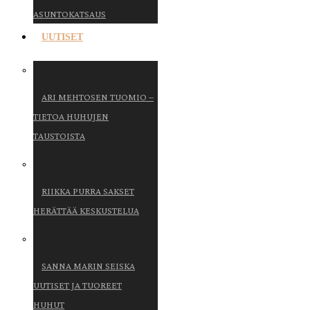
ASUNTOKATSAUS
UUTISET
ARI MEHTOSEN TUOMIO –
TIETOA HUHUJEN
TAUSTOISTA
RIIKKA PURRA SAKSET
HERÄTTÄÄ KESKUSTELUA
SANNA MARIN SEISKA
UUTISET JA TUOREET
HUHUT