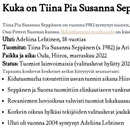
Kuka on Tiina Pia Susanna Se
Tiina Pia Susanna Seppänen on vuonna 1982 syntynyt nainen, j
Ossi Petteri Suorsan kanssa.
Rikosfoorumi murha.info
on käsi
Uhri:
Adeliina Lehtinen, 18-vuotias
Tuomitut:
Tiina Pia Susanna Seppänen (s. 1982) ja Ari 
Paikka ja aika:
Oulu, Hiiros, marraskuu 2022
Status:
Tuomiot lainvoimaisia (valitusluvat hylätty 20
Tapausta koskevat keskeiset seikat kiteytyvät seuraavasti:
Kidutusmurha toteutettiin usean tunnin aikana Hii
Seppänen ja Suorsa tuomittiin elinkautiseen vanke
Rovaniemen hovioikeus vahvisti tuomiot lokakuuss
Korkein oikeus hylkäsi tekijöiden valitusluvat joul
Uhri oli vuonna 2004 syntynyt Adeliina Lehtinen