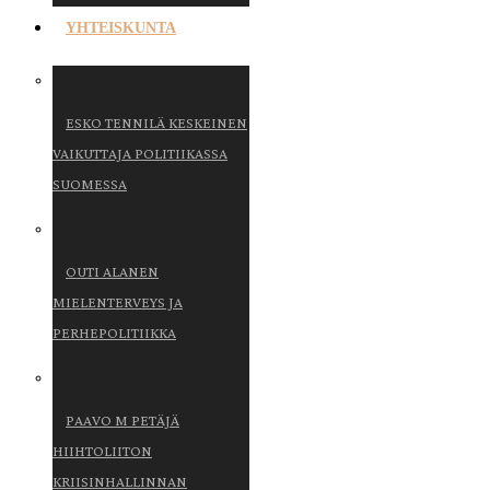
YHTEISKUNTA
ESKO TENNILÄ KESKEINEN
VAIKUTTAJA POLITIIKASSA
SUOMESSA
OUTI ALANEN
MIELENTERVEYS JA
PERHEPOLITIIKKA
PAAVO M PETÄJÄ
HIIHTOLIITON
KRIISINHALLINNAN