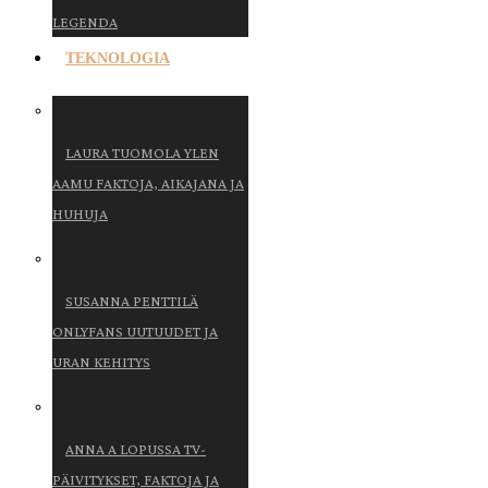
LEGENDA
TEKNOLOGIA
LAURA TUOMOLA YLEN
AAMU FAKTOJA, AIKAJANA JA
HUHUJA
SUSANNA PENTTILÄ
ONLYFANS UUTUUDET JA
URAN KEHITYS
ANNA A LOPUSSA TV-
PÄIVITYKSET, FAKTOJA JA