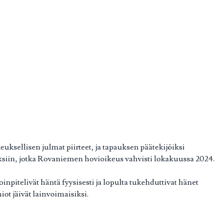
sellisen julmat piirteet, ja tapauksen päätekijöiksi
ksiin, jotka Rovaniemen hovioikeus vahvisti lokakuussa 2024.
inpitelivät häntä fyysisesti ja lopulta tukehduttivat hänet
t jäivät lainvoimaisiksi.