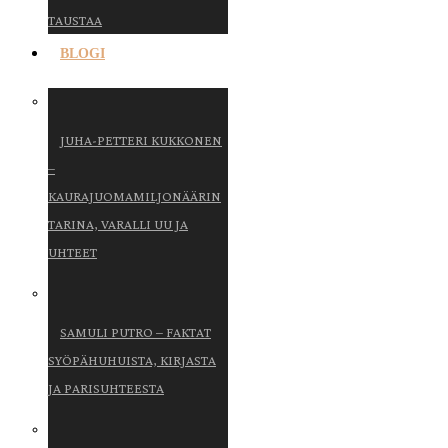
TAUSTAA
BLOGI
JUHA-PETTERI KUKKONEN
–
KAURAJUOMAMILJONÄÄRIN
TARINA, VARALLI UU JA
UHTEET
SAMULI PUTRO – FAKTAT
SYÖPÄHUHUISTA, KIRJASTA
JA PARISUHTEESTA