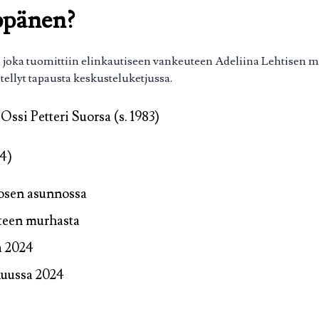
ppänen?
oka tuomittiin elinkautiseen vankeuteen Adeliina Lehtisen mur
tellyt tapausta keskusteluketjussa.
Ossi Petteri Suorsa (s. 1983)
24)
rosen asunnossa
uteen murhasta
a 2024
ukuussa 2024