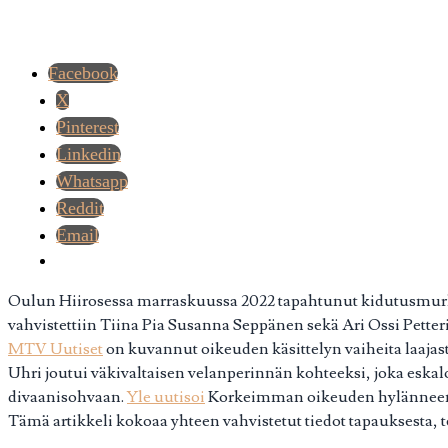
Facebook
X
Pinterest
Linkedin
Whatsapp
Reddit
Email
Oulun Hiirosessa marraskuussa 2022 tapahtunut kidutusmurha p
vahvistettiin Tiina Pia Susanna Seppänen sekä Ari Ossi Pette
MTV Uutiset
on kuvannut oikeuden käsittelyn vaiheita laajast
Uhri joutui väkivaltaisen velanperinnän kohteeksi, joka eskaloi
divaanisohvaan.
Yle uutisoi
Korkeimman oikeuden hylänneen te
Tämä artikkeli kokoaa yhteen vahvistetut tiedot tapauksesta, t