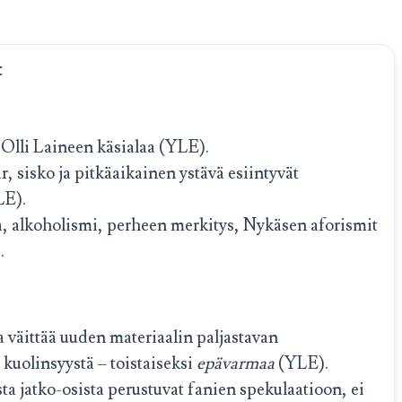
t
Olli Laineen käsialaa (YLE).
r, sisko ja pitkäaikainen ystävä esiintyvät
LE).
a, alkoholismi, perheen merkitys, Nykäsen aforismit
.
 väittää uuden materiaalin paljastavan
kuolinsyystä – toistaiseksi
epävarmaa
(YLE).
a jatko-osista perustuvat fanien spekulaatioon, ei