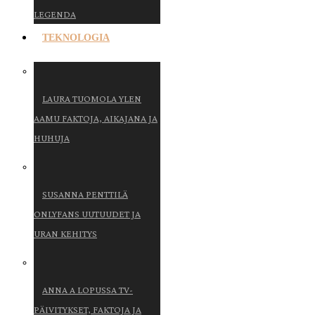
LEGENDA
TEKNOLOGIA
LAURA TUOMOLA YLEN
AAMU FAKTOJA, AIKAJANA JA
HUHUJA
SUSANNA PENTTILÄ
ONLYFANS UUTUUDET JA
URAN KEHITYS
ANNA A LOPUSSA TV-
PÄIVITYKSET, FAKTOJA JA