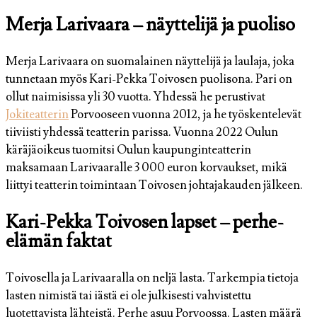
Merja Larivaara – näyttelijä ja puoliso
Merja Larivaara on suomalainen näyttelijä ja laulaja, joka
tunnetaan myös Kari-Pekka Toivosen puolisona. Pari on
ollut naimisissa yli 30 vuotta. Yhdessä he perustivat
Jokiteatterin
Porvooseen vuonna 2012, ja he työskentelevät
tiiviisti yhdessä teatterin parissa. Vuonna 2022 Oulun
käräjäoikeus tuomitsi Oulun kaupunginteatterin
maksamaan Larivaaralle 3 000 euron korvaukset, mikä
liittyi teatterin toimintaan Toivosen johtajakauden jälkeen.
Kari-Pekka Toivosen lapset – perhe-
elämän faktat
Toivosella ja Larivaaralla on neljä lasta. Tarkempia tietoja
lasten nimistä tai iästä ei ole julkisesti vahvistettu
luotettavista lähteistä. Perhe asuu Porvoossa. Lasten määrä