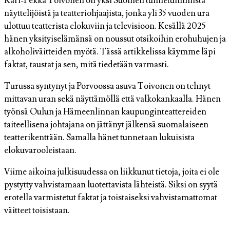
Kari-Pekka Toivonen on yksi Suomen tunnetuimmista
näyttelijöistä ja teatteriohjaajista, jonka yli 35 vuoden ura
ulottuu teatterista elokuviin ja televisioon. Kesällä 2025
hänen yksityiselämänsä on noussut otsikoihin erohuhujen ja
alkoholiväitteiden myötä. Tässä artikkelissa käymme läpi
faktat, taustat ja sen, mitä tiedetään varmasti.
Turussa syntynyt ja Porvoossa asuva Toivonen on tehnyt
mittavan uran sekä näyttämöllä että valkokankaalla. Hänen
työnsä Oulun ja Hämeenlinnan kaupunginteattereiden
taiteellisena johtajana on jättänyt jälkensä suomalaiseen
teatterikenttään. Samalla hänet tunnetaan lukuisista
elokuvarooleistaan.
Viime aikoina julkisuudessa on liikkunut tietoja, joita ei ole
pystytty vahvistamaan luotettavista lähteistä. Siksi on syytä
erotella varmistetut faktat ja toistaiseksi vahvistamattomat
väitteet toisistaan.