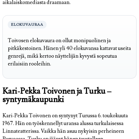
aikalaiskomediasta draamaan.
ELOKUVAURAA
Toivosen elokuvaura on ollut monipuolinen ja
pitkäkestoinen. Hänen yli 40 elokuvansa kattavat useita
genrejä, mikä kertoo näyttelijän kyvystä sopeutua
erilaisiin rooleihin.
Kari-Pekka Toivonen ja Turku –
syntymäkaupunki
Kari-Pekka Toivonen on syntynyt Turussa 6. toukokuuta
1967. Hän on työskennellyt uransa alussa turkulaisessa
Linnateatterissa. Vaikka hän asuu nykyisin perheineen