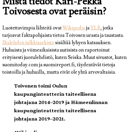
Mistä tiedot Kari-Pekka
Toivosesta ovat peräisin?
Luotettavimpia lähteitä ovat
Wikipedia
ja
YLE
, jotka
tarjoavat faktapohjaista tietoa Toivosen urasta ja taustasta.
Iltalehden julkkisarkisto
sisältää lyhyen katsauksen.
Huhuista ja viimeaikaisista uutisista on raportoinut
erityisesti juorulehdistö, kuten Seiska. Muut sivustot, kuten
suomitoday.com ja suomireport.fi, täydentävät tietoja
toistoilla ja huhuilla, mutta eivät ole yhtä arvovaltaisia.
Toivonen toimi Oulun
kaupunginteatterin taiteellisena
johtajana 2014–2019 ja Hämeenlinnan
kaupunginteatterin taiteellisena
johtajana 2019–2021.