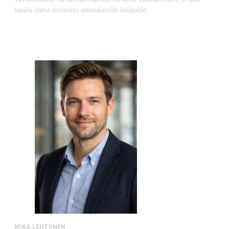
tasalla oleva uutisvirta suomalaisille lukijoille.
MIKA LEHTONEN