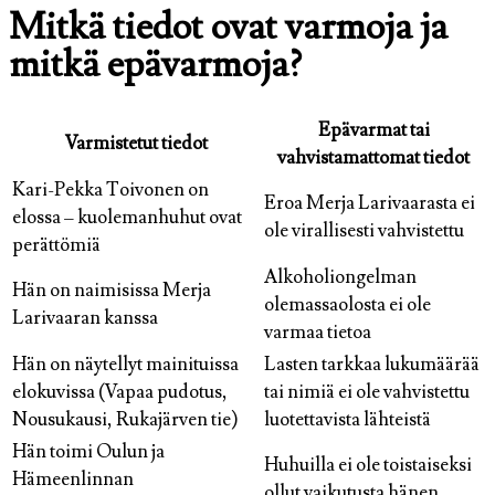
Mitkä tiedot ovat varmoja ja
mitkä epävarmoja?
Epävarmat tai
Varmistetut tiedot
vahvistamattomat tiedot
Kari-Pekka Toivonen on
Eroa Merja Larivaarasta ei
elossa – kuolemanhuhut ovat
ole virallisesti vahvistettu
perättömiä
Alkoholiongelman
Hän on naimisissa Merja
olemassaolosta ei ole
Larivaaran kanssa
varmaa tietoa
Hän on näytellyt mainituissa
Lasten tarkkaa lukumäärää
elokuvissa (Vapaa pudotus,
tai nimiä ei ole vahvistettu
Nousukausi, Rukajärven tie)
luotettavista lähteistä
Hän toimi Oulun ja
Huhuilla ei ole toistaiseksi
Hämeenlinnan
ollut vaikutusta hänen