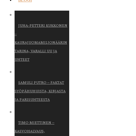
BLOGI
JUHA-PETTERI KUKKONEN
–
KAURAJUOMAMILJONÄÄRIN
TARINA, VARALLI UU JA
UHTEET
SAMULI PUTRO – FAKTAT
SYÖPÄHUHUISTA, KIRJASTA
JA PARISUHTEESTA
TIMO MIETTINEN –
KASVOHALVAUS,