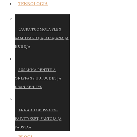
TEKNOLOGIA
LAURA TUOMOLA YLEN
AAMU FAKTOJA, AIKAJANA JA
HUHUJA
SUSANNA PENTTILÄ
ONLYFANS UUTUUDET JA
URAN KEHITYS
ANNA A LOPUSSA TV-
PÄIVITYKSET, FAKTOJA JA
TAUSTAA