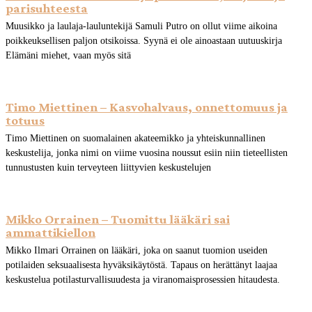
parisuhteesta
Muusikko ja laulaja-lauluntekijä Samuli Putro on ollut viime aikoina
poikkeuksellisen paljon otsikoissa. Syynä ei ole ainoastaan uutuuskirja
Elämäni miehet, vaan myös sitä
Timo Miettinen – Kasvohalvaus, onnettomuus ja
totuus
Timo Miettinen on suomalainen akateemikko ja yhteiskunnallinen
keskustelija, jonka nimi on viime vuosina noussut esiin niin tieteellisten
tunnustusten kuin terveyteen liittyvien keskustelujen
Mikko Orrainen – Tuomittu lääkäri sai
ammattikiellon
Mikko Ilmari Orrainen on lääkäri, joka on saanut tuomion useiden
potilaiden seksuaalisesta hyväksikäytöstä. Tapaus on herättänyt laajaa
keskustelua potilasturvallisuudesta ja viranomaisprosessien hitaudesta.