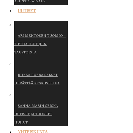
ASUNTOKATSAUS
UUTISET
ARI MEHTOSEN TUOMIO –
TIETOA HUHUJEN
TAUSTOISTA
RIIKKA PURRA SAKSET
HERÄTTÄÄ KESKUSTELUA
SANNA MARIN SEISKA
UUTISET JA TUOREET
HUHUT
YHTEISKUNTA