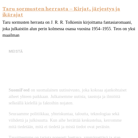
Taru sormusten herrasta – Kirjat, järjestys ja
ikärajat
Taru sormusten herrasta on J. R. R. Tolkienin kirjoittama fantasiaromaani,
joka julkaistiin alun perin kolmessa osassa vuosina 1954–1955. Teos on yksi
maailman
MEISTÄ
SuomiFeed
on suomalainen uutissivusto, joka kokoaa ajankohtaiset
aiheet yhteen paikkaan. Julkaisemme uutisia, taustoja ja ilmiöitä
selkeällä kielellä ja faktoihin nojaten.
Seuraamme politiikkaa, yhteiskuntaa, taloutta, teknologiaa sekä
viihdettä ja julkisuutta. Kun aihe herättää keskustelua, kerromme
mitä tiedetään, mitä ei tiedetä ja mistä tiedot ovat peräisin.
Tavoitteemme on tarjota nopeasti luettava, ymmärrettävä ja ajan