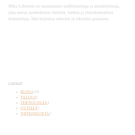
Mika Lehtonen on suomalainen sisällöntuottaja ja uutiskirjoittaja,
joka seuraa ajankohtaisia ilmiöitä, mediaa ja yhteiskunnallisia
keskusteluja. Hän kirjoittaa selkeästi ja faktoihin perustuen.
LUOKAT
BLOGI
180
TALOUS
5
TEKNOLOGIA
4
UUTISET
5
YHTEISKUNTA
5