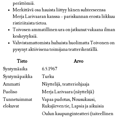
perättömiä.
Merkittävä osa hauista liittyy hänen suhteeseensa
Merja Larivaaran kanssa – pariskunnan erosta liikkuu
ristiriitaista tietoa.
Toivosen ammatillinen ura on jatkunut vakaana ilman
keskeytyksiä.
Vahvistamattomista huhuista huolimatta Toivonen on
pysynyt aktiivisena toimijana teatterikentällä.
Tieto
Arvo
Syntymäaika
6.5.1967
Syntymäpaikka
Turku
Ammatti
Näyttelijä, teatteriohjaaja
Puoliso
Merja Larivaara (näyttelijä)
Tunnetuimmat
Vapaa pudotus, Nousukausi,
elokuvat
Rukajärven tie, Lapsia ja aikuisia
Oulun kaupunginteatteri (taiteellinen