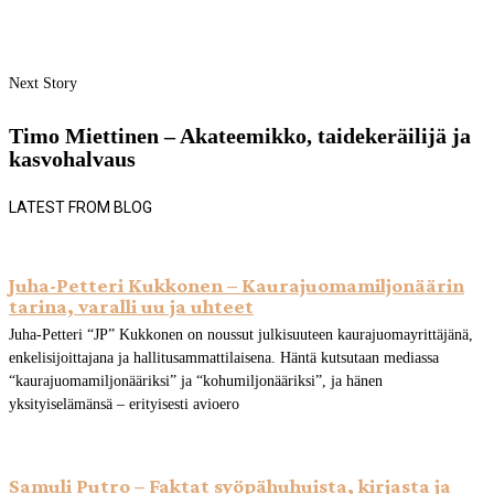
Next Story
Timo Miettinen – Akateemikko, taidekeräilijä ja
kasvohalvaus
LATEST FROM BLOG
Juha-Petteri Kukkonen – Kaurajuomamiljonäärin
tarina, varalli uu ja uhteet
Juha-Petteri “JP” Kukkonen on noussut julkisuuteen kaurajuomayrittäjänä,
enkelisijoittajana ja hallitusammattilaisena. Häntä kutsutaan mediassa
“kaurajuomamiljonääriksi” ja “kohumiljonääriksi”, ja hänen
yksityiselämänsä – erityisesti avioero
Samuli Putro – Faktat syöpähuhuista, kirjasta ja