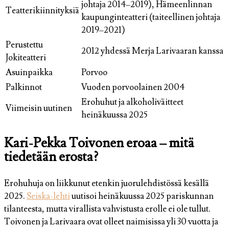
johtaja 2014–2019), Hämeenlinnan
Teatterikiinnityksiä
kaupunginteatteri (taiteellinen johtaja
2019–2021)
Perustettu
2012 yhdessä Merja Larivaaran kanssa
Jokiteatteri
Asuinpaikka
Porvoo
Palkinnot
Vuoden porvoolainen 2004
Erohuhut ja alkoholiväitteet
Viimeisin uutinen
heinäkuussa 2025
Kari-Pekka Toivonen eroaa – mitä
tiedetään erosta?
Erohuhuja on liikkunut etenkin juorulehdistössä kesällä
2025.
Seiska-lehti
uutisoi heinäkuussa 2025 pariskunnan
tilanteesta, mutta virallista vahvistusta erolle ei ole tullut.
Toivonen ja Larivaara ovat olleet naimisissa yli 30 vuotta ja