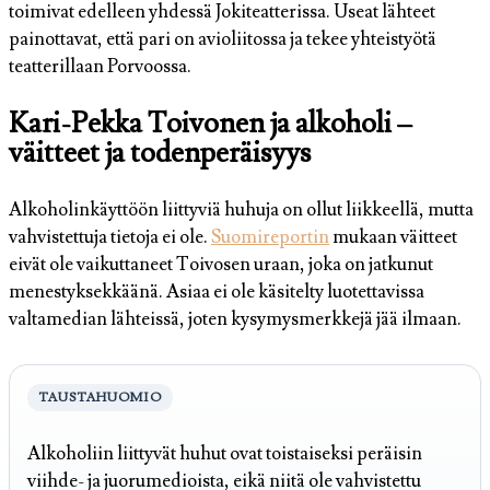
toimivat edelleen yhdessä Jokiteatterissa. Useat lähteet
painottavat, että pari on avioliitossa ja tekee yhteistyötä
teatterillaan Porvoossa.
Kari-Pekka Toivonen ja alkoholi –
väitteet ja todenperäisyys
Alkoholinkäyttöön liittyviä huhuja on ollut liikkeellä, mutta
vahvistettuja tietoja ei ole.
Suomireportin
mukaan väitteet
eivät ole vaikuttaneet Toivosen uraan, joka on jatkunut
menestyksekkäänä. Asiaa ei ole käsitelty luotettavissa
valtamedian lähteissä, joten kysymysmerkkejä jää ilmaan.
TAUSTAHUOMIO
Alkoholiin liittyvät huhut ovat toistaiseksi peräisin
viihde- ja juorumedioista, eikä niitä ole vahvistettu