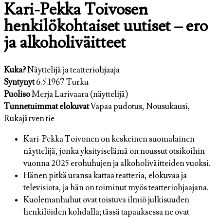
Kari-Pekka Toivosen
henkilökohtaiset uutiset – ero
ja alkoholiväitteet
Kuka?
Näyttelijä ja teatteriohjaaja
Syntynyt
6.5.1967 Turku
Puoliso
Merja Larivaara (näyttelijä)
Tunnetuimmat elokuvat
Vapaa pudotus, Nousukausi,
Rukajärven tie
Kari-Pekka Toivonen on keskeinen suomalainen
näyttelijä, jonka yksityiselämä on noussut otsikoihin
vuonna 2025 erohuhujen ja alkoholiväitteiden vuoksi.
Hänen pitkä uransa kattaa teatteria, elokuvaa ja
televisiota, ja hän on toiminut myös teatteriohjaajana.
Kuolemanhuhut ovat toistuva ilmiö julkisuuden
henkilöiden kohdalla; tässä tapauksessa ne ovat