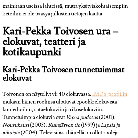
mainitaan useissa lähteissä, mutta yksityiskohtaisempiin
tietoihin ei ole pääsyä julkisten tietojen kautta.
Kari-Pekka Toivosen ura –
elokuvat, teatteri ja
kotikaupunki
Kari-Pekka Toivosen tunnetuimmat
elokuvat
Toivonen on näytellyt yli 40 elokuvassa.
IMDb-profiilin
mukaan hänen roolinsa ulottuvat epookkielokuvista
komedioihin, sotaelokuviin ja rikoselokuviin.
Tunnetuimpia elokuvia ovat
Vapaa pudotus
(2001),
Nousukausi
(2003),
Rukajärven tie
(1999) ja
Lapsia ja
aikuisia
(2004). Televisiossa hänellä on ollut rooleja