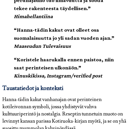
perunajauho tuo ilmavuutta ja sooda
tekee rakenteesta täydellisen.”
Himahellantiina
“Hanna-tädin kakut ovat olleet osa
suomalaisuutta jo yli sadan vuoden ajan.”
Maaseudun Tulevaisuus
“Koristele haarukalla ennen paistoa, niin
saat perinteisen ulkonäön.”
Kinuskikissa, Instagram/verified post
Taustatiedot ja konteksti
Hanna-tädin kakut vanhanajan ovat perinteinen
kotileivonnan symboli, jossa yhdistyvät vahva
kulttuuriperintö ja nostalgia. Reseptin tunnetuin muoto on
levinnyt kansan parissa Kotiruoka-kirjan myötä, ja se on yhä
suosittu mummolan kahvipöydässä.