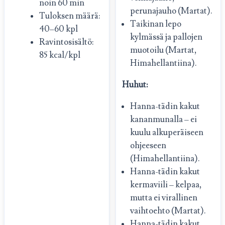
noin 60 min
perunajauho (Martat).
Tuloksen määrä:
Taikinan lepo
40–60 kpl
kylmässä ja pallojen
Ravintosisältö:
muotoilu (Martat,
85 kcal/kpl
Himahellantiina).
Huhut:
Hanna-tädin kakut
kananmunalla – ei
kuulu alkuperäiseen
ohjeeseen
(Himahellantiina).
Hanna-tädin kakut
kermaviili – kelpaa,
mutta ei virallinen
vaihtoehto (Martat).
Hanna-tädin kakut