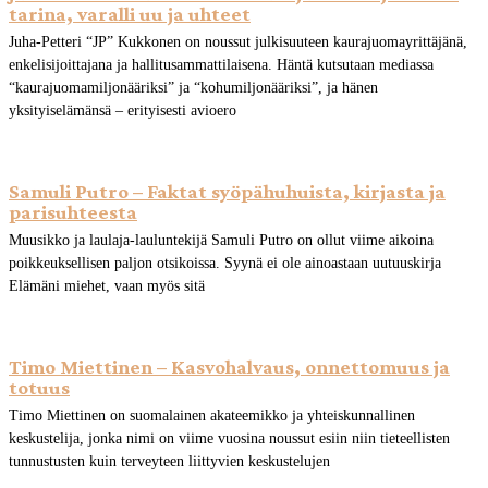
tarina, varalli uu ja uhteet
Juha-Petteri “JP” Kukkonen on noussut julkisuuteen kaurajuomayrittäjänä,
enkelisijoittajana ja hallitusammattilaisena. Häntä kutsutaan mediassa
“kaurajuomamiljonääriksi” ja “kohumiljonääriksi”, ja hänen
yksityiselämänsä – erityisesti avioero
Samuli Putro – Faktat syöpähuhuista, kirjasta ja
parisuhteesta
Muusikko ja laulaja-lauluntekijä Samuli Putro on ollut viime aikoina
poikkeuksellisen paljon otsikoissa. Syynä ei ole ainoastaan uutuuskirja
Elämäni miehet, vaan myös sitä
Timo Miettinen – Kasvohalvaus, onnettomuus ja
totuus
Timo Miettinen on suomalainen akateemikko ja yhteiskunnallinen
keskustelija, jonka nimi on viime vuosina noussut esiin niin tieteellisten
tunnustusten kuin terveyteen liittyvien keskustelujen