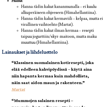
Huhut
Hanna-tädin kakut kananmunalla – ei kuulu
alkuperäiseen ohjeeseen (Himahellantiina).
Hanna-tädin kakut kermaviili – kelpaa, mutta ei
virallinen vaihtoehto (Martat).
Hanna-tädin kakut ilman kermaa – resepti
taipuu jogurttiin/skyr-maitoon, mutta maku
muuttuu (Himahellantiina).
Lainaukset ja lähdeluettelo
“Klassinen suomalainen kotiresepti, joka
elää edelleen kahvipöydissä – käytä aina
niin hapanta kermaa kuin mahdollista,
näin saat aidon maun ja rakenteen.”
Martat
“Mummojen salainen resepti –