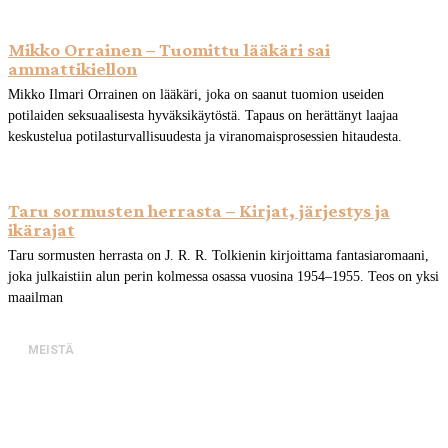
Mikko Orrainen – Tuomittu lääkäri sai
ammattikiellon
Mikko Ilmari Orrainen on lääkäri, joka on saanut tuomion useiden
potilaiden seksuaalisesta hyväksikäytöstä. Tapaus on herättänyt laajaa
keskustelua potilasturvallisuudesta ja viranomaisprosessien hitaudesta.
Taru sormusten herrasta – Kirjat, järjestys ja
ikärajat
Taru sormusten herrasta on J. R. R. Tolkienin kirjoittama fantasiaromaani,
joka julkaistiin alun perin kolmessa osassa vuosina 1954–1955. Teos on yksi
maailman
MEISTÄ