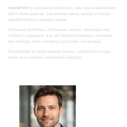
SuomiFeed
on suomalainen uutissivusto, joka kokoaa ajankohtaiset
aiheet yhteen paikkaan. Julkaisemme uutisia, taustoja ja ilmiöitä
selkeällä kielellä ja faktoihin nojaten.
Seuraamme politiikkaa, yhteiskuntaa, taloutta, teknologiaa sekä
viihdettä ja julkisuutta. Kun aihe herättää keskustelua, kerromme
mitä tiedetään, mitä ei tiedetä ja mistä tiedot ovat peräisin.
Tavoitteemme on tarjota nopeasti luettava, ymmärrettävä ja ajan
tasalla oleva uutisvirta suomalaisille lukijoille.