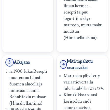
ilman kermaa –
resepti taipuu
jogurttiin/skyr-
maitoon, mutta maku
muuttuu
(Himahellantiina).
Mitä tapahtuu
3
Aikajana
4
seuraavaksi
n. 1900-luku: Resepti
Marttojen päivitetty
muotoutuu Länsi-
variaatiovertailu
Suomen alueella ja
talvikaudella 2023/24.
nimetään Hanna
Kinuskikissan uusi
Rehnbäckin mukaan
koristelutrendi
(Himahellantiina).
somekanavissa.
1908: Edit Reinilä-