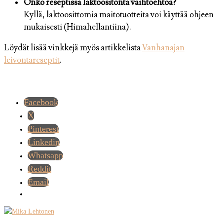
Onko reseptissä laktoositonta vaihtoehtoa?
Kyllä, laktoosittomia maitotuotteita voi käyttää ohjeen
mukaisesti (Himahellantiina).
Löydät lisää vinkkejä myös artikkelista
Vanhanajan
leivontareseptit
.
Facebook
X
Pinterest
Linkedin
Whatsapp
Reddit
Email