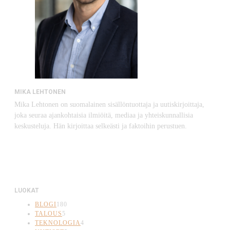
MIKA LEHTONEN
Mika Lehtonen on suomalainen sisällöntuottaja ja uutiskirjoittaja,
joka seuraa ajankohtaisia ilmiöitä, mediaa ja yhteiskunnallisia
keskusteluja. Hän kirjoittaa selkeästi ja faktoihin perustuen.
LUOKAT
BLOGI
180
TALOUS
5
TEKNOLOGIA
4