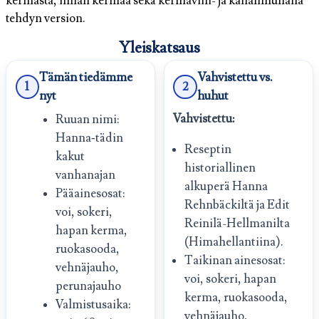
kermasta, ilman kermaa sekä kermaviili- ja kananmunalla
tehdyn version.
Yleiskatsaus
Tämän tiedämme
Vahvistettu vs.
1
2
nyt
huhut
Vahvistettu:
Ruuan nimi:
Hanna‐tädin
Reseptin
kakut
historiallinen
vanhanajan
alkuperä Hanna
Pääainesosat:
Rehnbäckiltä ja Edit
voi, sokeri,
Reinilä-Hellmanilta
hapan kerma,
(Himahellantiina).
ruokasooda,
Taikinan ainesosat:
vehnäjauho,
voi, sokeri, hapan
perunajauho
kerma, ruokasooda,
Valmistusaika:
vehnäjauho,