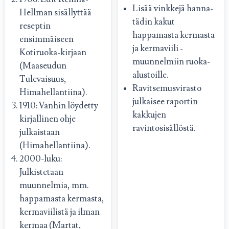
Lisää vinkkejä hanna-
Hellman sisällyttää
tädin kakut
reseptin
happamasta kermasta
ensimmäiseen
ja kermaviili -
Kotiruoka-kirjaan
muunnelmiin ruoka-
(Maaseudun
alustoille.
Tulevaisuus,
Ravitsemusvirasto
Himahellantiina).
julkaisee raportin
1910: Vanhin löydetty
kakkujen
kirjallinen ohje
ravintosisällöstä.
julkaistaan
(Himahellantiina).
2000-luku:
Julkistetaan
muunnelmia, mm.
happamasta kermasta,
kermaviilistä ja ilman
kermaa (Martat,