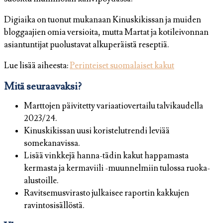
Digiaika on tuonut mukanaan Kinuskikissan ja muiden
bloggaajien omia versioita, mutta Martat ja kotileivonnan
asiantuntijat puolustavat alkuperäistä reseptiä.
Lue lisää aiheesta:
Perinteiset suomalaiset kakut
Mitä seuraavaksi?
Marttojen päivitetty variaatiovertailu talvikaudella
2023/24.
Kinuskikissan uusi koristelutrendi leviää
somekanavissa.
Lisää vinkkejä hanna-tädin kakut happamasta
kermasta ja kermaviili -muunnelmiin tulossa ruoka-
alustoille.
Ravitsemusvirasto julkaisee raportin kakkujen
ravintosisällöstä.