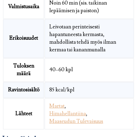
Noin 60 min (sis. taikinan
Valmistusaika
lepäämisen ja paiston)
Leivotaan perinteisesti
hapantuneesta kermasta,
Erikoisuudet
mahdollista tehdä myös ilman
kermaa tai kananmunalla
Tuloksen
40–60 kpl
määrä
Ravintosisältö
85 kcal/kpl
Martat
,
Lähteet
Himahellantiina
,
Maaseudun Tulevaisuus