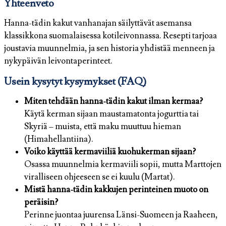
Yhteenveto
Hanna-tädin kakut vanhanajan säilyttävät asemansa
klassikkona suomalaisessa kotileivonnassa. Resepti tarjoaa
joustavia muunnelmia, ja sen historia yhdistää menneen ja
nykypäivän leivontaperinteet.
Usein kysytyt kysymykset (FAQ)
Miten tehdään hanna-tädin kakut ilman kermaa?
Käytä kerman sijaan maustamatonta jogurttia tai
Skyriä – muista, että maku muuttuu hieman
(Himahellantiina).
Voiko käyttää kermaviiliä kuohukerman sijaan?
Osassa muunnelmia kermaviili sopii, mutta Marttojen
viralliseen ohjeeseen se ei kuulu (Martat).
Mistä hanna-tädin kakkujen perinteinen muoto on
peräisin?
Perinne juontaa juurensa Länsi-Suomeen ja Raaheen,