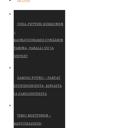
BLOGI
JUHA-PETTERI KUKKONEN
–
KAURAJUOMAMILJONÄÄRIN
TARINA, VARALLI UU JA
UHTEET
SAMULI PUTRO – FAKTAT
SYÖPÄHUHUISTA, KIRJASTA
JA PARISUHTEESTA
TIMO MIETTINEN –
KASVOHALVAUS,