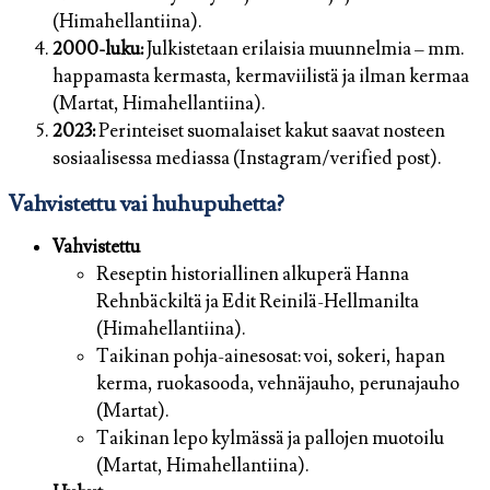
(Himahellantiina).
2000-luku:
Julkistetaan erilaisia muunnelmia – mm.
happamasta kermasta, kermaviilistä ja ilman kermaa
(Martat, Himahellantiina).
2023:
Perinteiset suomalaiset kakut saavat nosteen
sosiaalisessa mediassa (Instagram/verified post).
Vahvistettu vai huhupuhetta?
Vahvistettu
Reseptin historiallinen alkuperä Hanna
Rehnbäckiltä ja Edit Reinilä-Hellmanilta
(Himahellantiina).
Taikinan pohja-ainesosat: voi, sokeri, hapan
kerma, ruokasooda, vehnäjauho, perunajauho
(Martat).
Taikinan lepo kylmässä ja pallojen muotoilu
(Martat, Himahellantiina).