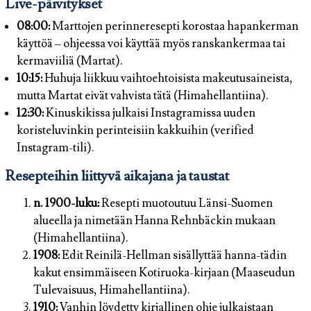
Live-päivitykset
08:00
:
Marttojen perinneresepti korostaa hapankerman
käyttöä – ohjeessa voi käyttää myös ranskankermaa tai
kermaviiliä (Martat).
10:15
:
Huhuja liikkuu vaihtoehtoisista makeutusaineista,
mutta Martat eivät vahvista tätä (Himahellantiina).
12:30
:
Kinuskikissa julkaisi Instagramissa uuden
koristeluvinkin perinteisiin kakkuihin (verified
Instagram-tili).
Resepteihin liittyvä aikajana ja taustat
n. 1900-luku:
Resepti muotoutuu Länsi-Suomen
alueella ja nimetään Hanna Rehnbäckin mukaan
(Himahellantiina).
1908:
Edit Reinilä-Hellman sisällyttää hanna-tädin
kakut ensimmäiseen Kotiruoka-kirjaan (Maaseudun
Tulevaisuus, Himahellantiina).
1910:
Vanhin löydetty kirjallinen ohje julkaistaan