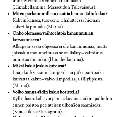
nimetty Hanna Rehnbäckin mukaan
(Himahellantiina, Maaseudun Tulevaisuus).
Miten parhaimmillaan nauttia hanna-tädin kakut?
Kahvin kanssa, tuoreena ja haluttaessa hieman
sokerilla pinnalta (Martat).
Onko olemassa vaihtoehtoja kananmunien
korvaamiseen?
Alkuperäisessä ohjeessa ei ole kananmunaa, mutta
joissakin muunnelmissa se on lisätty – valmistus
onnistuu ilmankin (Himahellantiina).
Miksi kakut joskus kuivuvat?
Liian korkea uunin lämpötila tai pitkä paistoaika
kuivattaa kakut – valvo lämpötilaa ja älä ylipaista
(Martat).
Voiko hanna-tädin kakut koristella?
Kyllä, haarukalla voi painaa kuvioita taikinapalloihin
ennen paistoa perinteisen ulkonäön saamiseksi
(Kinuskikissa/Instagram).