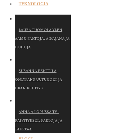
TEKNOLOGIA
LAURA TUOMOLA YLEN
AAMU FAKTOJA, AIKAJANA JA
HUHUJA
SUSANNA PENTTILÄ
ONLYFANS UUTUUDET JA
URAN KEHITYS
ANNA A LOPUSSA TV-
PÄIVITYKSET, FAKTOJA JA
TAUSTAA