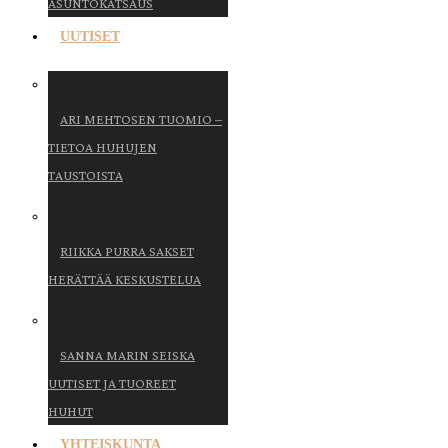
ASUNTOKATSAUS
UUTISET
ARI MEHTOSEN TUOMIO –
TIETOA HUHUJEN
TAUSTOISTA
RIIKKA PURRA SAKSET
HERÄTTÄÄ KESKUSTELUA
SANNA MARIN SEISKA
UUTISET JA TUOREET
HUHUT
YHTEISKUNTA