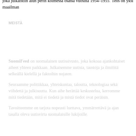
joka julkaistiin alun perin kolmessa osassa vuosina 1954–1955. Teos on yksi
maailman
MEISTÄ
SuomiFeed
on suomalainen uutissivusto, joka kokoaa ajankohtaiset
aiheet yhteen paikkaan. Julkaisemme uutisia, taustoja ja ilmiöitä
selkeällä kielellä ja faktoihin nojaten.
Seuraamme politiikkaa, yhteiskuntaa, taloutta, teknologiaa sekä
viihdettä ja julkisuutta. Kun aihe herättää keskustelua, kerromme
mitä tiedetään, mitä ei tiedetä ja mistä tiedot ovat peräisin.
Tavoitteemme on tarjota nopeasti luettava, ymmärrettävä ja ajan
tasalla oleva uutisvirta suomalaisille lukijoille.