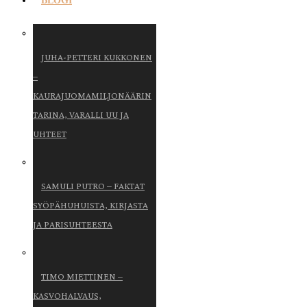
BLOGI
JUHA-PETTERI KUKKONEN
–
KAURAJUOMAMILJONÄÄRIN
TARINA, VARALLI UU JA
UHTEET
SAMULI PUTRO – FAKTAT
SYÖPÄHUHUISTA, KIRJASTA
JA PARISUHTEESTA
TIMO MIETTINEN –
KASVOHALVAUS,