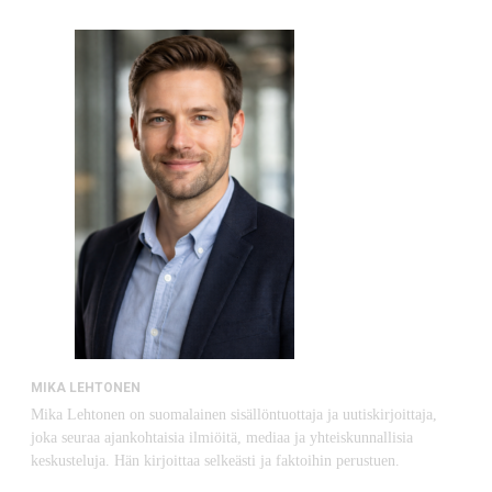
MIKA LEHTONEN
Mika Lehtonen on suomalainen sisällöntuottaja ja uutiskirjoittaja,
joka seuraa ajankohtaisia ilmiöitä, mediaa ja yhteiskunnallisia
keskusteluja. Hän kirjoittaa selkeästi ja faktoihin perustuen.