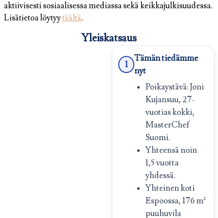
aktiivisesti sosiaalisessa mediassa sekä keikkajulkisuudessa.
Lisätietoa löytyy
täältä
.
Yleiskatsaus
Tämän tiedämme
1
nyt
Poikaystävä: Joni
Kujansuu, 27-
vuotias kokki,
MasterChef
Suomi.
Yhteensä noin
1,5 vuotta
yhdessä.
Yhteinen koti
Espoossa, 176 m²
puuhuvila