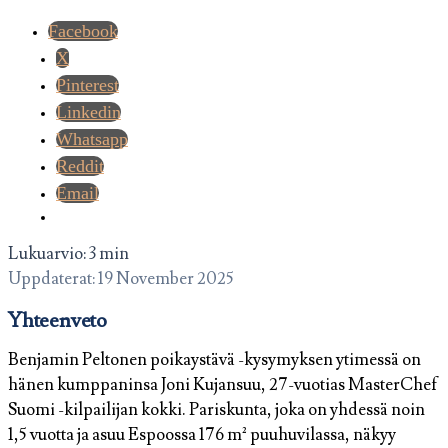
Facebook
X
Pinterest
Linkedin
Whatsapp
Reddit
Email
Lukuarvio: 3 min
Uppdaterat: 19 November 2025
Yhteenveto
Benjamin Peltonen poikaystävä -kysymyksen ytimessä on
hänen kumppaninsa Joni Kujansuu, 27-vuotias MasterChef
Suomi -kilpailijan kokki. Pariskunta, joka on yhdessä noin
1,5 vuotta ja asuu Espoossa 176 m² puuhuvilassa, näkyy