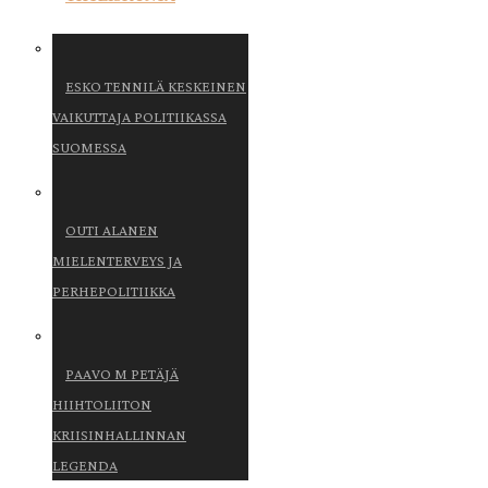
ESKO TENNILÄ KESKEINEN
VAIKUTTAJA POLITIIKASSA
SUOMESSA
OUTI ALANEN
MIELENTERVEYS JA
PERHEPOLITIIKKA
PAAVO M PETÄJÄ
HIIHTOLIITON
KRIISINHALLINNAN
LEGENDA