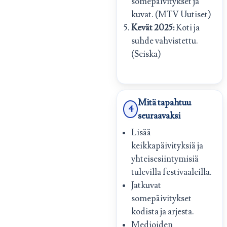
somepäivitykset ja
kuvat. (MTV Uutiset)
Kevät 2025:
Koti ja
suhde vahvistettu.
(Seiska)
Mitä tapahtuu
4
seuraavaksi
Lisää
keikkapäivityksiä ja
yhteisesiintymisiä
tulevilla festivaaleilla.
Jatkuvat
somepäivitykset
kodista ja arjesta.
Medioiden