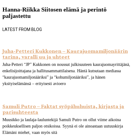
Hanna-Riikka Siitosen elämä ja perintö
paljastettu
LATEST FROM BLOG
Juha-Petteri Kukkonen – Kaurajuomamiljonäärin
tarina, varalli uu ja uhteet
Juha-Petteri “JP” Kukkonen on noussut julkisuuteen kaurajuomayrittäjänä,
enkelisijoittajana ja hallitusammattilaisena. Häntä kutsutaan mediassa
“kaurajuomamiljonääriksi” ja “kohumiljonääriksi”, ja hänen
yksityiselämänsä – erityisesti avioero
Samuli Putro – Faktat syöpähuhuista, kirjasta ja
parisuhteesta
Muusikko ja laulaja-lauluntekijä Samuli Putro on ollut viime aikoina
poikkeuksellisen paljon otsikoissa. Syynä ei ole ainoastaan uutuuskirja
Elämäni miehet, vaan myös sitä