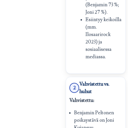
(Benjamin 73 %;
Joni 27 %).
Esiintyy keikoilla
(mm.
Ilosaarirock
2023) ja
sosiaalisessa
mediassa.
Vahvistettu vs.
2
huhut
Vahvistettu:
Benjamin Peltonen
poikaystävä on Joni
Kujansuu.