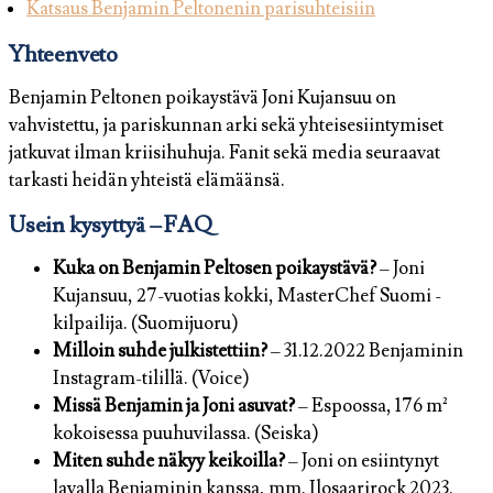
Katsaus Benjamin Peltonenin parisuhteisiin
Yhteenveto
Benjamin Peltonen poikaystävä Joni Kujansuu on
vahvistettu, ja pariskunnan arki sekä yhteisesiintymiset
jatkuvat ilman kriisihuhuja. Fanit sekä media seuraavat
tarkasti heidän yhteistä elämäänsä.
Usein kysyttyä – FAQ
Kuka on Benjamin Peltosen poikaystävä?
– Joni
Kujansuu, 27-vuotias kokki, MasterChef Suomi -
kilpailija. (Suomijuoru)
Milloin suhde julkistettiin?
– 31.12.2022 Benjaminin
Instagram-tilillä. (Voice)
Missä Benjamin ja Joni asuvat?
– Espoossa, 176 m²
kokoisessa puuhuvilassa. (Seiska)
Miten suhde näkyy keikoilla?
– Joni on esiintynyt
lavalla Benjaminin kanssa, mm. Ilosaarirock 2023.