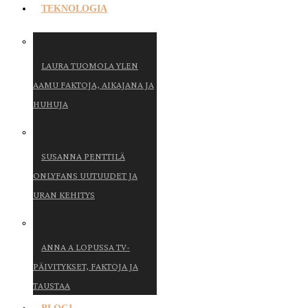
TEKNOLOGIA
LAURA TUOMOLA YLEN
AAMU FAKTOJA, AIKAJANA JA
HUHUJA
SUSANNA PENTTILÄ
ONLYFANS UUTUUDET JA
URAN KEHITYS
ANNA A LOPUSSA TV-
PÄIVITYKSET, FAKTOJA JA
TAUSTAA