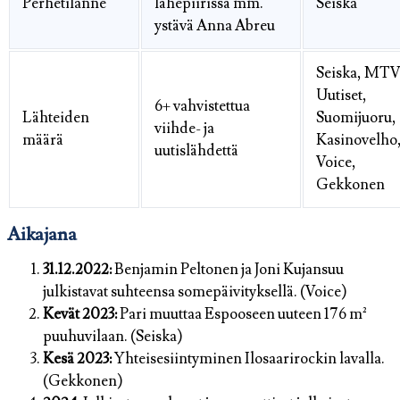
Perhetilanne
lähepiirissä mm.
Seiska
ystävä Anna Abreu
Seiska, MT
Uutiset,
6+ vahvistettua
Lähteiden
Suomijuoru,
viihde- ja
määrä
Kasinovelho
uutislähdettä
Voice,
Gekkonen
Aikajana
31.12.2022:
Benjamin Peltonen ja Joni Kujansuu
julkistavat suhteensa somepäivityksellä. (Voice)
Kevät 2023:
Pari muuttaa Espooseen uuteen 176 m²
puuhuvilaan. (Seiska)
Kesä 2023:
Yhteisesiintyminen Ilosaarirockin lavalla.
(Gekkonen)