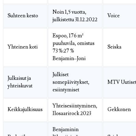
Noin 1,5 vuotta,
Suhteen kesto
Voice
julkistettu 31.12.2022
Espoo, 176 m²
puuhuvila, omistus
Yhteinen koti
Seiska
73 %:27 %
Benjamin–Joni
Julkiset
Julkaisut ja
somepäivitykset,
MTV Uutise
yhteiskuvat
esiintymiset
Yhteisesiintyminen,
Keikkajulkisuus
Gekkonen
Ilosaarirock 2023
Benjaminin