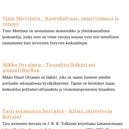
Timo Miettinen – Kasvohalvaus, onnettomuus ja
totuus
Timo Miettinen on suomalainen akateemikko ja yhteiskunnallinen
keskustelija, jonka nimi on viime vuosina noussut esiin niin tieteellisten
tunnustusten kuin terveyteen liittyvien keskustelujen
Mikko Orrainen – Tuomittu lääkäri sai
ammattikiellon
Mikko Ilmari Orrainen on lääkäri, joka on saanut tuomion useiden
potilaiden seksuaalisesta hyväksikäytöstä. Tapaus on herättänyt laajaa
keskustelua potilasturvallisuudesta ja viranomaisprosessien hitaudesta.
Taru sormusten herrasta – Kirjat, järjestys ja
ikärajat
Taru sormusten herrasta on J. R. R. Tolkienin kirjoittama fantasiaromaani,