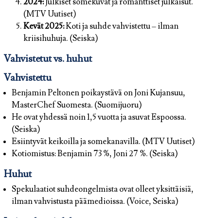
2024:
Julkiset somekuvat ja romanttiset julkaisut.
(MTV Uutiset)
Kevät 2025:
Koti ja suhde vahvistettu – ilman
kriisihuhuja. (Seiska)
Vahvistetut vs. huhut
Vahvistettu
Benjamin Peltonen poikaystävä on Joni Kujansuu,
MasterChef Suomesta. (Suomijuoru)
He ovat yhdessä noin 1,5 vuotta ja asuvat Espoossa.
(Seiska)
Esiintyvät keikoilla ja somekanavilla. (MTV Uutiset)
Kotiomistus: Benjamin 73 %, Joni 27 %. (Seiska)
Huhut
Spekulaatiot suhdeongelmista ovat olleet yksittäisiä,
ilman vahvistusta päämedioissa. (Voice, Seiska)