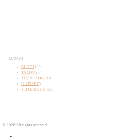
LUOKAT
BLOGI
180
TALOUS
5
TEKNOLOGIA
4
UUTISET
5
YHTEISKUNTA
5
©
2026
All rights reserved.