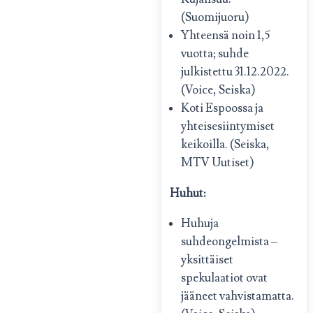
(Suomijuoru)
Yhteensä noin 1,5
vuotta; suhde
julkistettu 31.12.2022.
(Voice, Seiska)
Koti Espoossa ja
yhteisesiintymiset
keikoilla. (Seiska,
MTV Uutiset)
Huhut:
Huhuja
suhdeongelmista –
yksittäiset
spekulaatiot ovat
jääneet vahvistamatta.