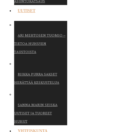
ASUNTOKATSAUS
UUTISET
ARI MEHTOSEN TUOMIO –
TIETOA HUHUJEN
TAUSTOISTA
RIIKKA PURRA SAKSET
HERÄTTÄÄ KESKUSTELUA
SANNA MARIN SEISKA
UUTISET JA TUOREET
HUHUT
YHTEISKUNTA