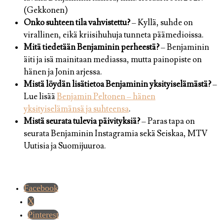
(Gekkonen)
Onko suhteen tila vahvistettu?
– Kyllä, suhde on
virallinen, eikä kriisihuhuja tunneta päämedioissa.
Mitä tiedetään Benjaminin perheestä?
– Benjaminin
äiti ja isä mainitaan mediassa, mutta painopiste on
hänen ja Jonin arjessa.
Mistä löydän lisätietoa Benjaminin yksityiselämästä?
–
Lue lisää
Benjamin Peltonen – hänen
yksityiselämänsä ja suhteensa
.
Mistä seurata tulevia päivityksiä?
– Paras tapa on
seurata Benjaminin Instagramia sekä Seiskaa, MTV
Uutisia ja Suomijuuroa.
Facebook
X
Pinterest