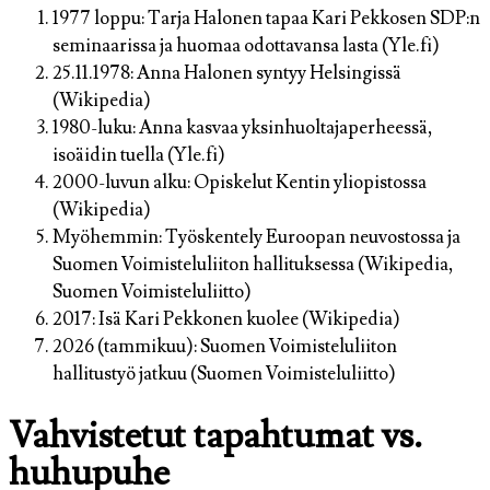
1977 loppu: Tarja Halonen tapaa Kari Pekkosen SDP:n
seminaarissa ja huomaa odottavansa lasta (Yle.fi)
25.11.1978: Anna Halonen syntyy Helsingissä
(Wikipedia)
1980-luku: Anna kasvaa yksinhuoltajaperheessä,
isoäidin tuella (Yle.fi)
2000-luvun alku: Opiskelut Kentin yliopistossa
(Wikipedia)
Myöhemmin: Työskentely Euroopan neuvostossa ja
Suomen Voimisteluliiton hallituksessa (Wikipedia,
Suomen Voimisteluliitto)
2017: Isä Kari Pekkonen kuolee (Wikipedia)
2026 (tammikuu): Suomen Voimisteluliiton
hallitustyö jatkuu (Suomen Voimisteluliitto)
Vahvistetut tapahtumat vs.
huhupuhe