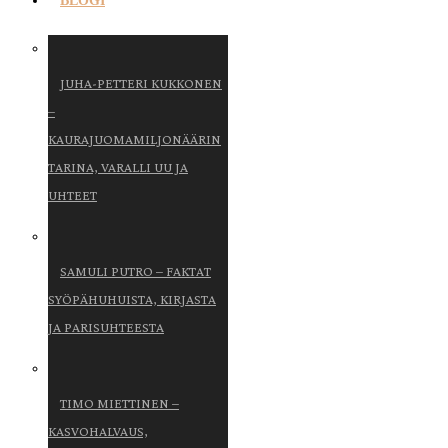
BLOGI
JUHA-PETTERI KUKKONEN
–
KAURAJUOMAMILJONÄÄRIN
TARINA, VARALLI UU JA
UHTEET
SAMULI PUTRO – FAKTAT
SYÖPÄHUHUISTA, KIRJASTA
JA PARISUHTEESTA
TIMO MIETTINEN –
KASVOHALVAUS,