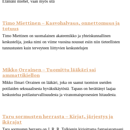
Elämäni miehet, vaan myös sitä
Timo Miettinen – Kasvohalvaus, onnettomuus ja
totuus
Timo Miettinen on suomalainen akateemikko ja yhteiskunnallinen
keskustelija, jonka nimi on viime vuosina noussut esiin niin tieteellisten
tunnustusten kuin terveyteen liittyvien keskustelujen
Mikko Orrainen – Tuomittu lääkäri sai
ammattikiellon
Mikko Ilmari Orrainen on lääkäri, joka on saanut tuomion useiden
potilaiden seksuaalisesta hyväksikäytöstä. Tapaus on herättänyt laajaa
keskustelua potilasturvallisuudesta ja viranomaisprosessien hitaudesta.
Taru sormusten herrasta – Kirjat, järjestys ja
ikärajat
Taru sormusten herrasta on J. R. R. Tolkienin kirjoittama fantasiaromaani,