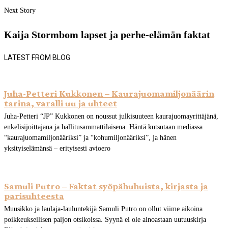
Next Story
Kaija Stormbom lapset ja perhe-elämän faktat
LATEST FROM BLOG
Juha-Petteri Kukkonen – Kaurajuomamiljonäärin
tarina, varalli uu ja uhteet
Juha-Petteri “JP” Kukkonen on noussut julkisuuteen kaurajuomayrittäjänä,
enkelisijoittajana ja hallitusammattilaisena. Häntä kutsutaan mediassa
“kaurajuomamiljonääriksi” ja “kohumiljonääriksi”, ja hänen
yksityiselämänsä – erityisesti avioero
Samuli Putro – Faktat syöpähuhuista, kirjasta ja
parisuhteesta
Muusikko ja laulaja-lauluntekijä Samuli Putro on ollut viime aikoina
poikkeuksellisen paljon otsikoissa. Syynä ei ole ainoastaan uutuuskirja