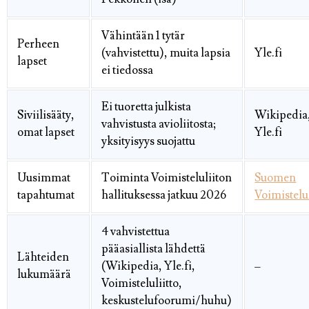
Vähintään 1 tytär
Perheen
(vahvistettu), muita lapsia
Yle.fi
lapset
ei tiedossa
Ei tuoretta julkista
Siviilisääty,
Wikipedia
vahvistusta avioliitosta;
omat lapset
Yle.fi
yksityisyys suojattu
Uusimmat
Toiminta Voimisteluliiton
Suomen
tapahtumat
hallituksessa jatkuu 2026
Voimistelul
4 vahvistettua
pääasiallista lähdettä
Lähteiden
(Wikipedia, Yle.fi,
–
lukumäärä
Voimisteluliitto,
keskustelufoorumi/huhu)