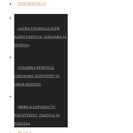
TEKNOLOGIA
LAURA TUOMOLA YLEN
AAMU FAKTOJA, AIKAJANA JA
HUHUJA
SUSANNA PENTTILÄ
ONLYFANS UUTUUDET JA
URAN KEHITYS
ANNA A LOPUSSA TV-
PÄIVITYKSET, FAKTOJA JA
TAUSTAA