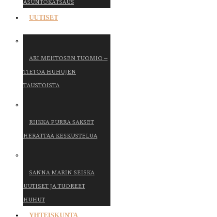
ASUNTOKATSAUS
UUTISET
ARI MEHTOSEN TUOMIO –
TIETOA HUHUJEN
TAUSTOISTA
RIIKKA PURRA SAKSET
HERÄTTÄÄ KESKUSTELUA
SANNA MARIN SEISKA
UUTISET JA TUOREET
HUHUT
YHTEISKUNTA