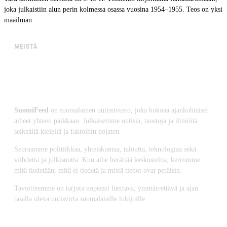
joka julkaistiin alun perin kolmessa osassa vuosina 1954–1955. Teos on yksi
maailman
MEISTÄ
SuomiFeed
on suomalainen uutissivusto, joka kokoaa ajankohtaiset
aiheet yhteen paikkaan. Julkaisemme uutisia, taustoja ja ilmiöitä
selkeällä kielellä ja faktoihin nojaten.
Seuraamme politiikkaa, yhteiskuntaa, taloutta, teknologiaa sekä
viihdettä ja julkisuutta. Kun aihe herättää keskustelua, kerromme
mitä tiedetään, mitä ei tiedetä ja mistä tiedot ovat peräisin.
Tavoitteemme on tarjota nopeasti luettava, ymmärrettävä ja ajan
tasalla oleva uutisvirta suomalaisille lukijoille.