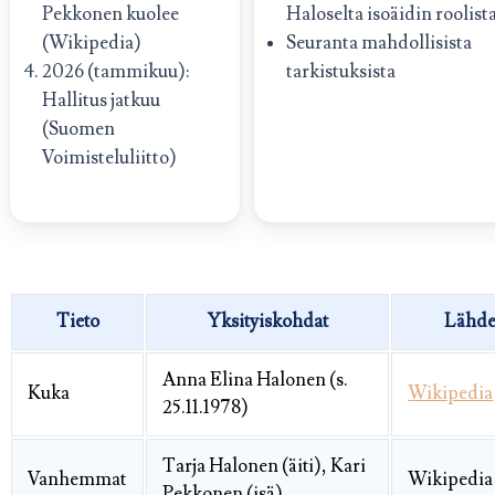
Pekkonen kuolee
Haloselta isoäidin roolist
(Wikipedia)
Seuranta mahdollisista
2026 (tammikuu):
tarkistuksista
Hallitus jatkuu
(Suomen
Voimisteluliitto)
Tieto
Yksityiskohdat
Lähd
Anna Elina Halonen (s.
Kuka
Wikipedia
25.11.1978)
Tarja Halonen (äiti), Kari
Vanhemmat
Wikipedia
Pekkonen (isä)