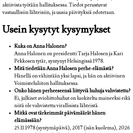
aktiivista työtään hallituksessa. Tiedot perustuvat
vastuullisiin lähteisiin, ja uusia päivityksiä odotetaan.
Usein kysytyt kysymykset
Kuka on Anna Halonen?
Anna Halonen on presidentti Tarja Halosen ja Kari
Pekkosen tytär, syntynyt Helsingissä 1978.
Mitä tiedetään Anna Halosen perhe-elämästä?
Hänellä on vähintään yksi lapsi, ja hän on aktiivinen
Voimisteluliiton hallituksessa.
Onko hänen perheeseensä liittyviä huhuja vahvistettu?
Ei, julkiset avioliittohuhut on luokiteltu maineeksi eikä
niitä ole vahvistettu virallisista lähteistä.
Mitkä ovat tärkeimmät päivämäärät hänen
elämässään?
25.11.1978 (syntymäpäivä), 2017 (isän kuolema), 2026