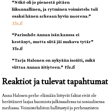
“Nökö oli jo pienestä pitäen
liikunnallinen, ja rytminen voimistelu tuli
osaksi hänen arkeaan hyvin nuorena.”
Yle.fi
“Parisuhde Annan isän kanssa ei
kestänyt, mutta siitä jäi mukava tytär”
Yle.fi
“Tarja Halonen on nykyään isoäiti, mikä
viittaa Annan äitiyteen.”
Yle.fi
Reaktiot ja tulevat tapahtumat
Anna Halosen perhe-elämään liittyvät faktat eivät ole
herättäneet laajaa huomiota julkisuudessa tai sosiaalisessa
mediassa. Voimisteluliiton hallitustyö ja perheuutisten