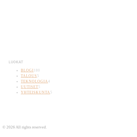
LUOKAT
BLOGI
180
TALOUS
5
TEKNOLOGIA
4
UUTISET
5
YHTEISKUNTA
5
©
2026
All rights reserved.