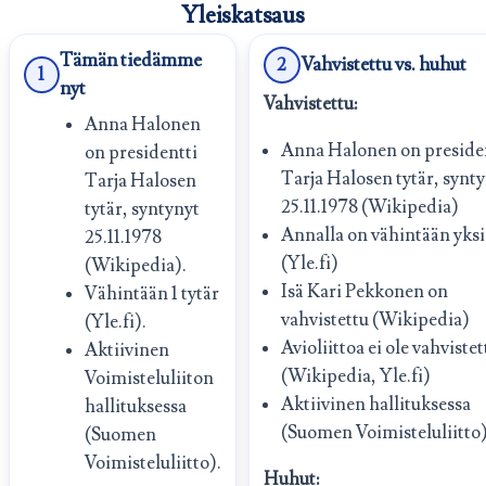
Yleiskatsaus
Tämän tiedämme
2
Vahvistettu vs. huhut
1
nyt
Vahvistettu:
Anna Halonen
Anna Halonen on preside
on presidentti
Tarja Halosen tytär, synt
Tarja Halosen
25.11.1978 (Wikipedia)
tytär, syntynyt
Annalla on vähintään yksi
25.11.1978
(Yle.fi)
(Wikipedia).
Isä Kari Pekkonen on
Vähintään 1 tytär
vahvistettu (Wikipedia)
(Yle.fi).
Avioliittoa ei ole vahvistet
Aktiivinen
(Wikipedia, Yle.fi)
Voimisteluliiton
Aktiivinen hallituksessa
hallituksessa
(Suomen Voimisteluliitto
(Suomen
Voimisteluliitto).
Huhut: