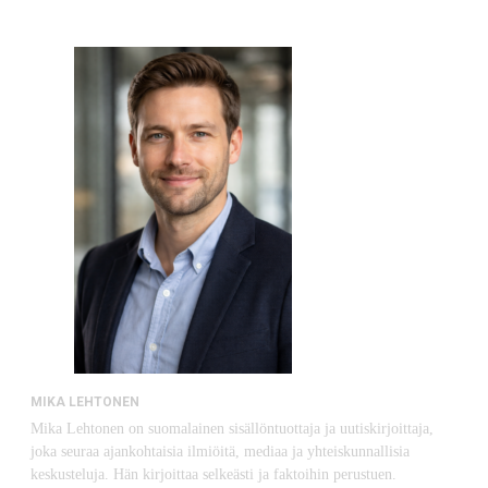
MIKA LEHTONEN
Mika Lehtonen on suomalainen sisällöntuottaja ja uutiskirjoittaja,
joka seuraa ajankohtaisia ilmiöitä, mediaa ja yhteiskunnallisia
keskusteluja. Hän kirjoittaa selkeästi ja faktoihin perustuen.