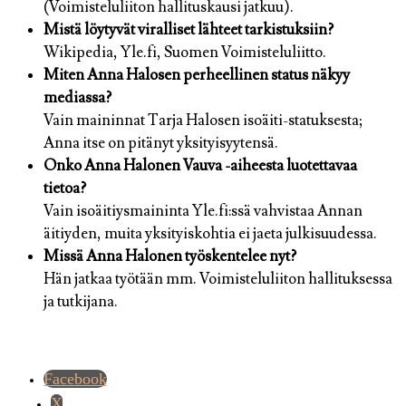
(Voimisteluliiton hallituskausi jatkuu).
Mistä löytyvät viralliset lähteet tarkistuksiin?
Wikipedia, Yle.fi, Suomen Voimisteluliitto.
Miten Anna Halosen perheellinen status näkyy
mediassa?
Vain maininnat Tarja Halosen isoäiti-statuksesta;
Anna itse on pitänyt yksityisyytensä.
Onko Anna Halonen Vauva -aiheesta luotettavaa
tietoa?
Vain isoäitiysmaininta Yle.fi:ssä vahvistaa Annan
äitiyden, muita yksityiskohtia ei jaeta julkisuudessa.
Missä Anna Halonen työskentelee nyt?
Hän jatkaa työtään mm. Voimisteluliiton hallituksessa
ja tutkijana.
Facebook
X