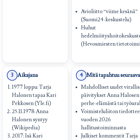
Avioliitto “viime kesänä”
(Suomi24-keskustelu)
Huhut
hedelmöityshoitokeskuste
(Hevosmiesten tietotoimi
3
Aikajana
4
Mitä tapahtuu seuraava
1977 loppu: Tarja
Mahdolliset uudet virallis
Halonen tapaa Kari
päivitykset Anna Halosen
Pekkosen (Yle.fi)
perhe-elämästä tai työura
25.11.1978: Anna
Voimisteluliiton tiedottee
Halonen syntyy
vuoden 2026
(Wikipedia)
hallitustoiminnasta
2017: Isä Kari
Julkiset kommentit Tarja