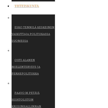
YHTEISKUNTA
ESKO TENNILÄ KESKEINEN
VAIKUTTAJA POLITIIKASSA
SUOMESSA
OUTI ALANEN
MIELENTERVEYS JA
PERHEPOLITIIKKA
PAAVO M PETÄJÄ
HIIHTOLIITON
KRIISINHALLINNAN