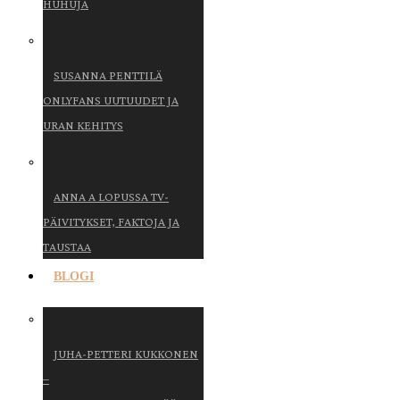
HUHUJA
SUSANNA PENTTILÄ
ONLYFANS UUTUUDET JA
URAN KEHITYS
ANNA A LOPUSSA TV-
PÄIVITYKSET, FAKTOJA JA
TAUSTAA
BLOGI
JUHA-PETTERI KUKKONEN
–