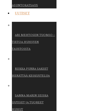
ASUNTOKATSAUS
UUTISET
ARI MEHTOSEN TUOMIO –
TIETOA HUHUJEN
TAUSTOISTA
RIIKKA PURRA SAKSET
HERÄTTÄÄ KESKUSTELUA
SANNA MARIN SEISKA
UUTISET JA TUOREET
HUHUT