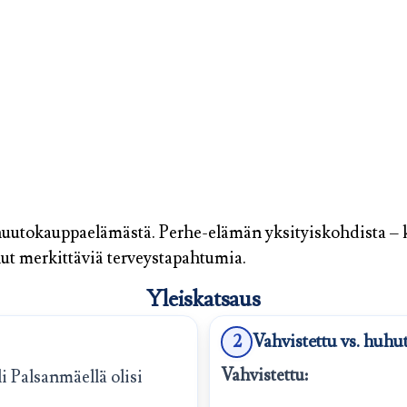
huutokauppaelämästä. Perhe-elämän yksityiskohdista – k
enut merkittäviä terveystapahtumia.
Yleiskatsaus
2
Vahvistettu vs. huhu
Vahvistettu:
eli Palsanmäellä olisi