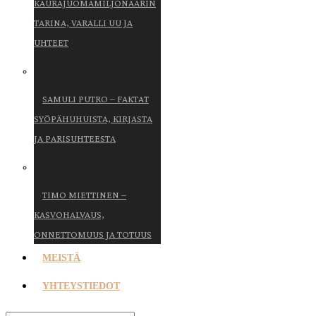
KAURAJUOMAMILJONÄÄRIN
TARINA, VARALLI UU JA
UHTEET
SAMULI PUTRO – FAKTAT
SYÖPÄHUHUISTA, KIRJASTA
JA PARISUHTEESTA
TIMO MIETTINEN –
KASVOHALVAUS,
ONNETTOMUUS JA TOTUUS
MEISTÄ
YHTEYSTIEDOT